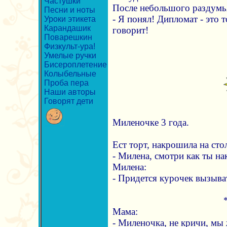
Частушки
После небольшого раздумья
Песни и ноты
- Я понял! Дипломат - это т
Уроки этикета
Карандашик
говорит!
Поварешкин
Физкульт-ура!
Умелые ручки
Бисероплетение
Колыбельные
Проба пера
Наши авторы
Говорят дети
Миленочке 3 года.
Ест торт, накрошила на сто
- Милена, смотри как ты н
Милена:
- Придется курочек вызыват
Мама:
- Миленочка, не кричи, мы 