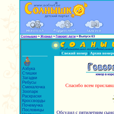
Солнышко
>
Журнал
>
Говорят дети
> Выпуск 63
|
|
Свежий номер
Архив номер
Азбука
Стишки
юмор в кор
Загадки
Ребусы
Спасибо всем приславш
Смекалочка
Зоопарк
Раскраски
Кроссворды
Почемучка
Пословицы
Обсудил с пятилетним сыно