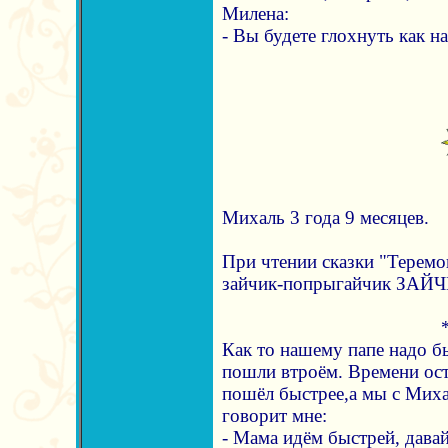
Милена:
- Вы будете глохнуть как 
Михаль 3 года 9 месяцев.
При чтении сказки "Теремо
зайчик-попрыгайчик ЗА
Как то нашему папе надо бы
пошли втроём. Времени ост
пошёл быстрее,а мы с Миха
говорит мне:
- Мама идём быстрей, давай