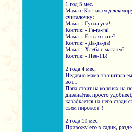
1 год 5 мес.
Мама с Костиком декламир
считалочку:
Мама: - Гуси-гуси!
Костик: - Га-га-га!
Мама: - Есть хотите?
Костик: - Да-да-да!
Мама: - Хлеба с маслом?
Костик: - Нее-ТЬ!
2 года 4 мес.
Недавно мама прочитала ем
вот...
Папа стоит на коленях на п
дивана(так просто удобнее)
карабкается на него сзади с
съем пирожок"!
2 года 10 мес.
Привожу его в садик, разде