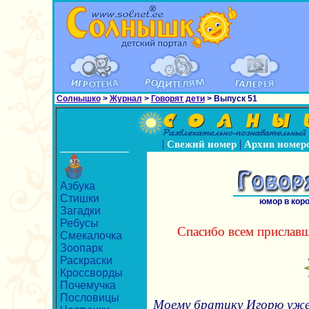
Солнышко
>
Журнал
>
Говорят дети
> Выпуск 51
|
|
Свежий номер
Архив номер
Азбука
Стишки
юмор в кор
Загадки
Ребусы
Спасибо всем приславш
Смекалочка
Зоопарк
Раскраски
Кроссворды
Почемучка
Пословицы
Mоему братику Игорю уже 