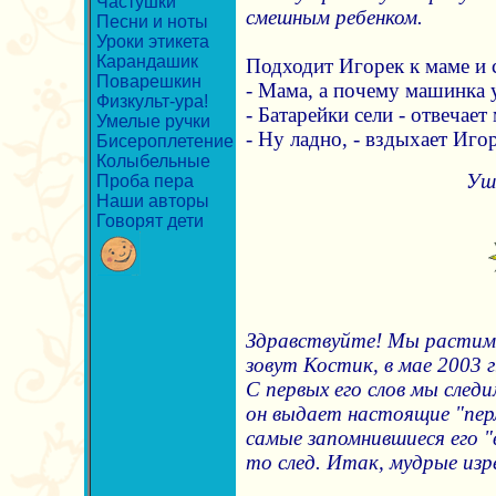
Частушки
смешным ребенком.
Песни и ноты
Уроки этикета
Карандашик
Подходит Игорек к маме и 
Поварешкин
- Мама, а почему машинка у
Физкульт-ура!
- Батарейки сели - отвечает
Умелые ручки
- Ну ладно, - вздыхает Игор
Бисероплетение
Колыбельные
Уш
Проба пера
Наши авторы
Говорят дети
Здравствуйте! Мы растим 
зовут Костик, в мае 2003 г
С первых его слов мы следи
он выдает настоящие "пер
самые запомнившиеся его "
то след. Итак, мудрые изр