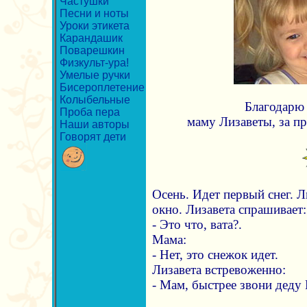
Частушки
Песни и ноты
Уроки этикета
Карандашик
Поварешкин
Физкульт-ура!
Умелые ручки
Бисероплетение
Колыбельные
Благодарю 
Проба пера
маму Лизаветы, за п
Наши авторы
Говорят дети
Осень. Идет первый снег. Л
окно. Лизавета спрашивает:
- Это что, вата?.
Мама:
- Нет, это снежок идет.
Лизавета встревоженно:
- Мам, быстрее звони деду