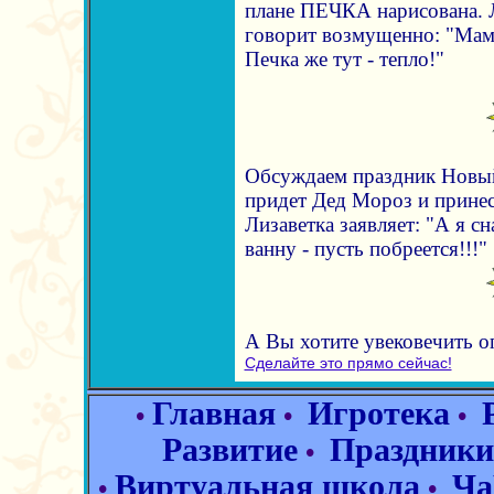
плане ПЕЧКА нарисована. Л
говорит возмущенно: "Мама
Печка же тут - тепло!"
Обсуждаем праздник Новый 
придет Дед Мороз и принес
Лизаветка заявляет: "А я с
ванну - пусть побреется!!!"
А Вы хотите увековечить 
Сделайте это прямо сейчас!
Главная
Игротека
•
•
•
Развитие
Праздники
•
Виртуальная школа
Ча
•
•