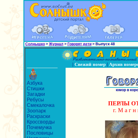
Солнышко
>
Журнал
>
Говорят дети
> Выпуск 48
|
|
Свежий номер
Архив номер
Азбука
Стишки
юмор в кор
Загадки
Ребусы
ПЕРЛЫ О
Смекалочка
г. М а г н 
Зоопарк
Раскраски
Кроссворды
Почемучка
Пословицы