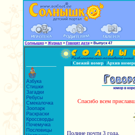
Солнышко
>
Журнал
>
Говорят дети
> Выпуск 47
|
|
Свежий номер
Архив номер
Азбука
Стишки
юмор в кор
Загадки
Ребусы
Спасибо всем приславш
Смекалочка
Зоопарк
Раскраски
Кроссворды
Почемучка
Пословицы
Полине почти 3 года.