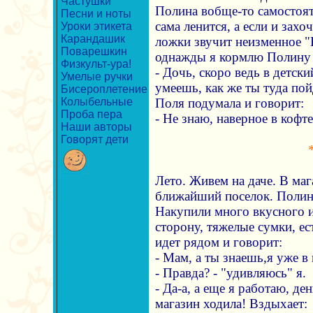
Частушки
Полина вобще-то самостоят
Песни и ноты
сама ленится, а если и захо
Уроки этикета
Карандашик
ложки звучит неизменное "Н
Поварешкин
однажды я кормлю Полину 
Физкульт-ура!
- Дочь, скоро ведь в детский
Умелые ручки
умеешь, как же ты туда по
Бисероплетение
Колыбельные
Поля подумала и говорит:
Проба пера
- Не знаю, наверное в кофте.
Наши авторы
Говорят дети
Лето. Живем на даче. В маг
ближайший поселок. Полина
Накупили много вкусного 
сторону, тяжелые сумки, ес
идет рядом и говорит:
- Мам, а ты знаешь,я уже в
- Правда? - "удивляюсь" я.
- Да-а, а еще я работаю, де
магазин ходила! Вздыхает: