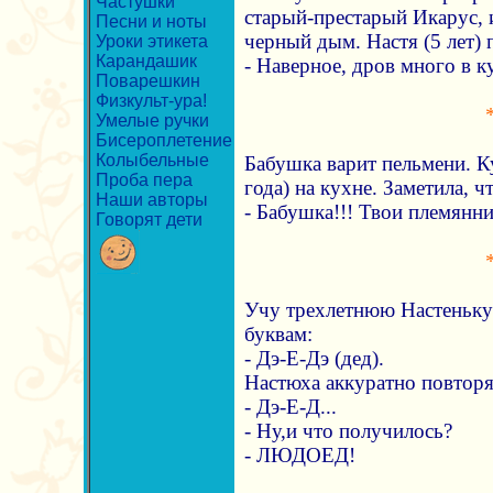
Частушки
старый-престарый Икарус, 
Песни и ноты
черный дым. Настя (5 лет) 
Уроки этикета
Карандашик
- Наверное, дров много в к
Поварешкин
Физкульт-ура!
Умелые ручки
Бисероплетение
Колыбельные
Бабушка варит пельмени. Ку
Проба пера
года) на кухне. Заметила, ч
Наши авторы
- Бабушка!!! Твои племянни
Говорят дети
Учу трехлетнюю Настеньку
буквам:
- Дэ-Е-Дэ (дед).
Настюха аккуратно повторя
- Дэ-Е-Д...
- Ну,и что получилось?
- ЛЮДОЕД!