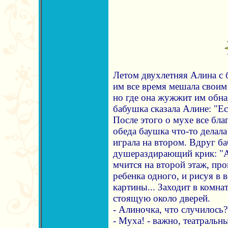
Летом двухлетняя Алина с 
им все время мешала свои
но где она жужжит им обна
бабушка сказала Алине: "Е
После этого о мухе все бл
обеда баушка что-то делала
играла на втором. Вдруг б
душераздирающий крик: "А-а-
мчится на второй этаж, прок
ребенка одного, и рисуя в
картины... Заходит в комна
стоящую около дверей.
- Алиночка, что случилось?
- Муха! - важно, театральн