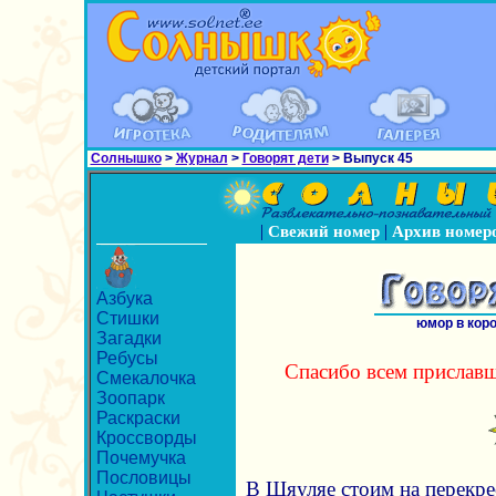
Солнышко
>
Журнал
>
Говорят дети
> Выпуск 45
|
|
Свежий номер
Архив номер
Азбука
Стишки
юмор в кор
Загадки
Ребусы
Спасибо всем приславш
Смекалочка
Зоопарк
Раскраски
Кроссворды
Почемучка
Пословицы
В Шяуляе стоим на перекре