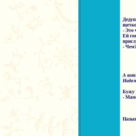
Дедуш
щетко
- Это 
Ей го
присл
- Чем
А вот
Надеж
Бужу 
- Мам
Назыв