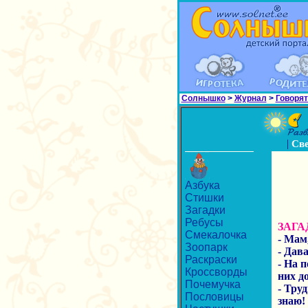
Солнышко
>
Журнал
>
Говорят
|
Св
Азбука
Стишки
Загадки
Ребусы
ЗАГА
Смекалочка
- Мам,
Зоопарк
- Дав
Раскраски
- На 
Кроссворды
них д
Почемучка
- Труд
Пословицы
знаю!