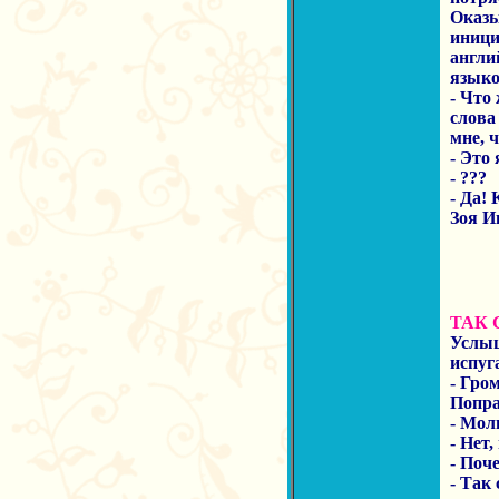
Оказы
иници
англи
языко
- Что 
слова
мне, 
- Это
- ???
- Да!
Зоя И
ТАК 
Услыш
испуг
- Гро
Попра
- Мол
- Нет,
- Поч
- Так