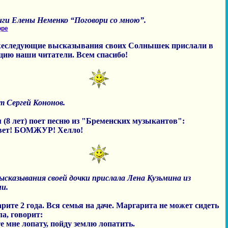
иги Елены Неменко “Поговори со мною”.
оре
еследующие высказывания своих Солнышек прислали в
цию наши читатели. Всем спасибо!
 Сергей Кононов.
 (8 лет) поет песню из "Бременских музыкантов":
вет! БОМЖУР! Хелло!
ысказывания своей дочки прислала Лена Кузьмина из
и.
рите 2 года. Вся семья на даче. Маргарита не может сидеть
ла, говорит:
те мне лопату, пойду землю лопатить.