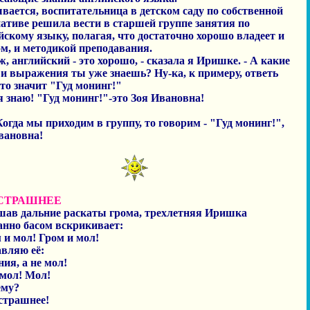
вается, воспитательница в детском саду по собственной
ативе решила вести в старшей группе занятия по
йскому языку, полагая, что достаточно хорошо владеет и
м, и методикой преподавания.
ж, английский - это хорошо, - сказала я Иришке. - А какие
 и выражения ты уже знаешь? Ну-ка, к примеру, ответь
что значит "Гуд монинг!"
 я знаю! "Гуд монинг!"-это Зоя Ивановна!
 Когда мы приходим в группу, то говорим - "Гуд монинг!",
вановна!
СТРАШНЕЕ
ав дальние раскаты грома, трехлетняя Иришка
анно басом вскрикивает:
м и мол! Гром и мол!
вляю её:
ния, а не мол!
 мол! Мол!
ему?
 страшнее!