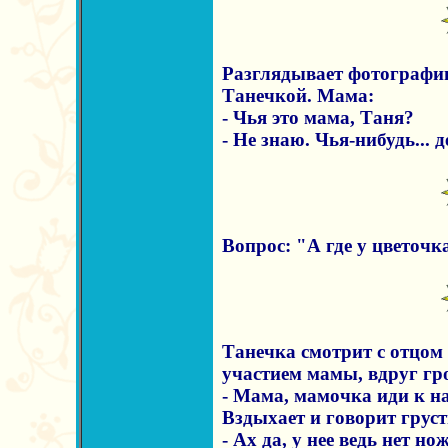
Разглядывает фотографи
Танечкой. Мама:
- Чья это мама, Таня?
- Не знаю. Чья-нибудь... д
Вопрос: "А где у цветочк
Танечка смотрит с отцом 
участием мамы, вдруг гр
- Мама, мамочка иди к н
Вздыхает и говорит груст
- Ах да, у нее ведь нет но