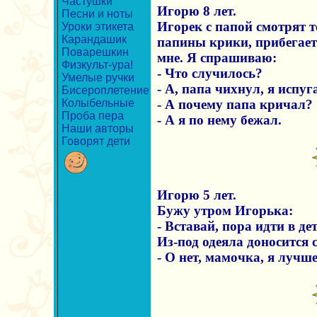
Частушки
Игорю 8 лет.
Песни и ноты
Игорек с папой смотрят 
Уроки этикета
Карандашик
папины крики, прибегае
Поварешкин
мне. Я спрашиваю:
Физкульт-ура!
- Что случилось?
Умелые ручки
- А, папа чихнул, я испуг
Бисероплетение
Колыбельные
- А почему папа кричал?
Проба пера
- А я по нему бежал.
Наши авторы
Говорят дети
Игорю 5 лет.
Бужу утром Игорька:
- Вставай, пора идти в де
Из-под одеяла доносится 
- О нет, мамочка, я лучш