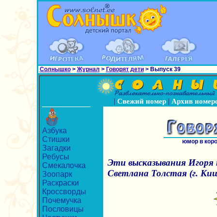
Солнышко
>
Журнал
>
Говорят дети
> Выпуск 39
|
|
Свежий номер
Архив номер
Азбука
Стишки
юмор в кор
Загадки
Ребусы
Эти высказывания Игоря 
Смекалочка
Светлана Толстая (г. Киш
Зоопарк
Раскраски
Кроссворды
Почемучка
Пословицы