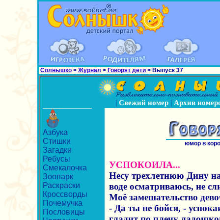
Солнышко
>
Журнал
>
Говорят дети
> Выпуск 37
|
|
Свежий номер
Архив номер
Азбука
Стишки
юмор в кор
Загадки
Ребусы
УСПОКОИЛА...
Смекалочка
Несу трехлетнюю Дину на
Зоопарк
Раскраски
воде осматриваюсь, не сл
Кроссворды
Моё замешательство дево
Почемучка
- Да ты не бойся, - успок
Пословицы
гладит по плечу ладошкой