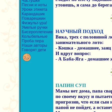
Частушки
утонешь, я сама до берега 
Песни и ноты
Уроки этикета
Карандашик
Поварешкин
Физкульт-ура!
Умелые ручки
НАУЧНЫЙ ПОДХОД
Бисероплетение
Колыбельные
Вика, трех с половиной л
Проба пера
занимательного лото:
Наши авторы
- Кошка - домашнее, заяц 
Говорят дети
И вдруг вопрос:
- А Баба-Яга - домашнее 
ПАПИН СУП
Мамы нет дома, папа сва
по своему вкусу и пытае
пригрозив, что если сын не
папой не пойдет, а остане