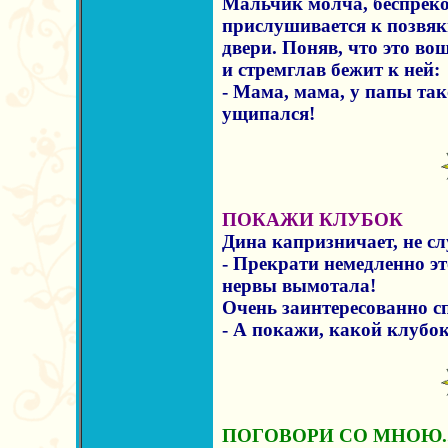
Мальчик молча, беспреко
прислушивается к позвя
двери. Поняв, что это во
и стремглав бежит к ней:
- Мама, мама, у папы тако
ущипался!
ПОКАЖИ КЛУБОК
Дина капризничает, не сл
- Прекрати немедленно эт
нервы вымотала!
Очень заинтересованно с
- А покажи, какой клубо
ПОГОВОРИ СО МНОЮ..