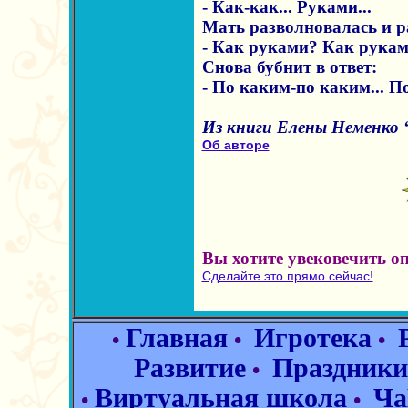
- Как-как... Руками...
Мать разволновалась и р
- Как руками? Как рука
Снова бубнит в ответ:
- По каким-по каким... П
Из книги Елены Неменко 
Об авторе
Вы хотите увековечить о
Сделайте это прямо сейчас!
Главная
Игротека
•
•
•
Развитие
Праздники
•
Виртуальная школа
Ча
•
•