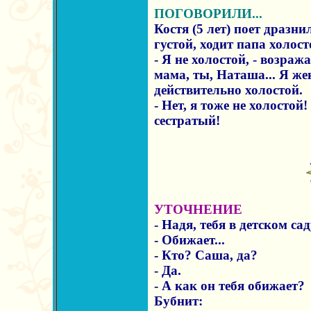
ПОГОВОРИЛИ...
Костя (5 лет) поет дразни
густой, ходит папа холосто
- Я не холостой, - возража
мама, ты, Наташа... Я же
действительно холостой.
- Нет, я тоже не холостой! 
сестратый!
УТОЧНЕНИЕ
- Надя, тебя в детском са
- Обижает...
- Кто? Саша, да?
- Да.
- А как он тебя обижает?
Бубнит: