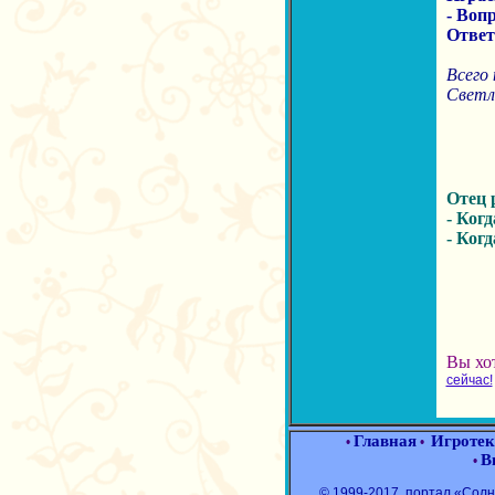
- Воп
Ответ
Всего 
Светл
Отец 
- Ког
- Ког
Вы хо
сейчас!
Главная
Игротек
•
•
В
•
© 1999-2017, портал «Со