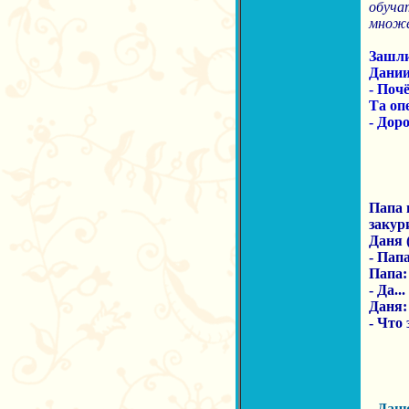
обуча
множе
Зашли
Дании
- Поч
Та оп
- Доро
Папа 
закур
Даня (2
- Пап
Папа:
- Да...
Даня:
- Что
- Дан