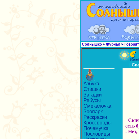
Солнышко
>
Журнал
>
Говорят
|
Св
Азбука
Стишки
Загадки
Ребусы
Смекалочка
Зоопарк
Раскраски
- Сын
Кроссворды
есть 
Почемучка
- Нет,
Пословицы