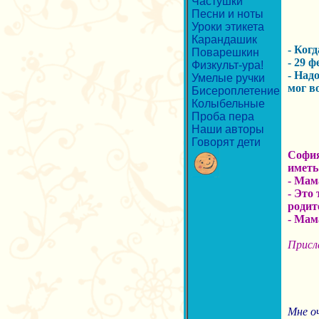
Частушки
Песни и ноты
Уроки этикета
Карандашик
- Ког
Поварешкин
- 29 ф
Физкульт-ура!
- Надо
Умелые ручки
мог в
Бисероплетение
Колыбельные
Проба пера
Наши авторы
Говорят дети
София
иметь
- Мам
- Это 
родит
- Мам
Присл
Мне о