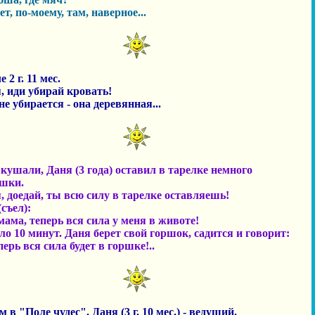
т, по-моему, там, наверное...
 2 г. 11 мес.
я, иди убирай кровать!
не убирается - она деревянная...
 кушали, Даня (3 года) оставил в тарелке немного
шки.
я, доедай, ты всю силу в тарелке оставляешь!
съел):
 мама, теперь вся сила у меня в животе!
о 10 минут. Даня берет свой горшок, садится и говорит:
перь вся сила будет в горшке!..
 в "Поле чудес". Даня (3 г. 10 мес.) - ведущий.