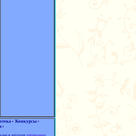
отека
Конкурсы
•
•
я
•
кции и авторов
запрещена