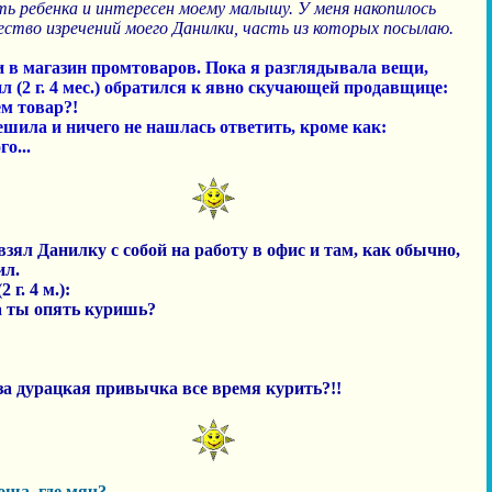
ть ребенка и интересен моему малышу. У меня накопилось
ство изречений моего Данилки, часть из которых посылаю.
 в магазин промтоваров. Пока я разглядывала вещи,
л (2 г. 4 мес.) обратился к явно скучающей продавщице:
ём товар?!
ешила и ничего не нашлась ответить, кроме как:
го...
взял Данилку с собой на работу в офис и там, как обычно,
ил.
 г. 4 м.):
а ты опять куришь?
 за дурацкая привычка все время курить?!!
юша, где мяч?