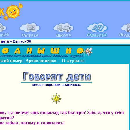
 дети
> Выпуск 36
|
|
|
ежий номер
Архив номеров
О журнале
юмор в коротких штанишках
ок, ты почему ешь шоколад так быстро? Забыл, что у тебя
братик?
 не забыл, потому и тороплюсь!