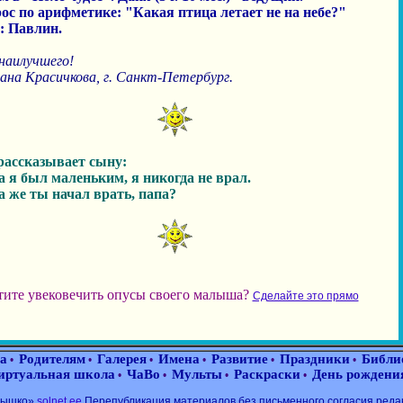
рос по арифметике: "Какая птица летает не на небе?"
: Павлин.
наилучшего!
ана Красичкова, г. Санкт-Петербург.
рассказывает сыну:
да я был маленьким, я никогда не врал.
да же ты начал врать, папа?
тите увековечить опусы своего малыша?
Сделайте это прямо
а
Родителям
Галерея
Имена
Развитие
Праздники
Библи
•
•
•
•
•
•
иртуальная школа
ЧаВо
Мульты
Раскраски
День рождени
•
•
•
•
лнышко»
solnet.ee
Перепубликация материалов без письменного согласия реда