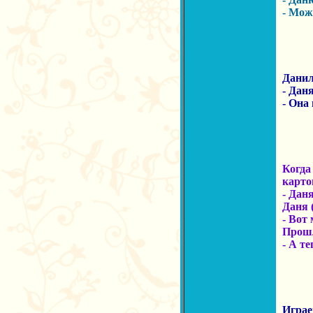
- Може
Даниле
- Дан
- Она 
Когда
карто
- Дан
Даня (
- Вот
Прошл
- А те
Играем