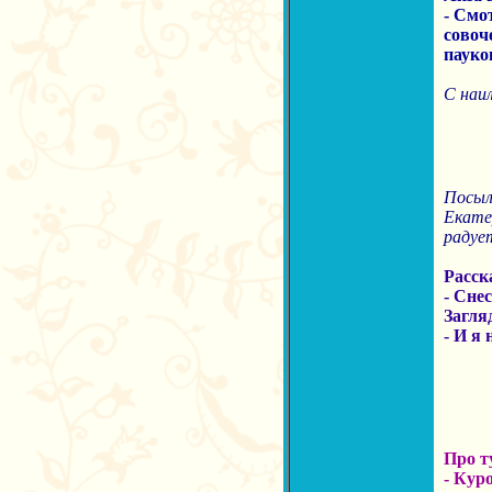
- Смо
совоч
пауко
С наи
Посыла
Екатер
радуе
Расск
- Снес
Загля
- И я 
Про т
- Кур