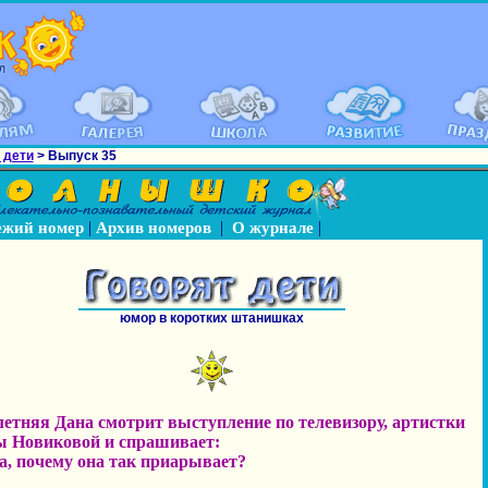
 дети
> Выпуск 35
|
|
|
ежий номер
Архив номеров
О журнале
юмор в коротких штанишках
етняя Дана смотрит выступление по телевизору, артистки
 Новиковой и спрашивает:
а, почему она так приарывает?