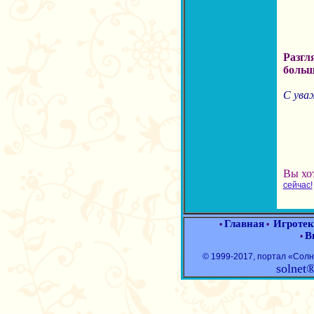
Разгл
больш
С ува
Вы хо
сейчас!
Главная
Игротек
•
•
В
•
© 1999-2017, портал «Со
solnet