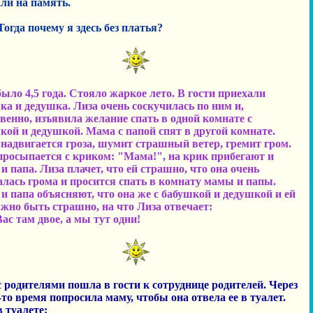
али на память.
Тогда почему я здесь без платья?
было 4,5 года. Стояло жаркое лето. В гости приехали
ка и дедушка. Лиза очень соскучилась по ним и,
твенно, изъявила желание спать в одной комнате с
кой и дедушкой. Мама с папой спят в другой комнате.
 надвигается гроза, шумит страшный ветер, гремит гром.
просыпается с криком: "Мама!", на крик прибегают и
и папа. Лиза плачет, что ей страшно, что она очень
алась грома и просится спать в комнату мамы и папы.
и папа объясняют, что она же с бабушкой и дедушкой и ей
лжно быть страшно, на что Лиза отвечает:
Вас там двое, а мы тут одни!
с родителями пошла в гости к сотруднице родителей. Через
-то время попросила маму, чтобы она отвела ее в туалет.
в туалете: