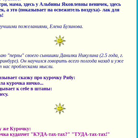
три, мама, здесь у Альбины Яковлевны веничек, здесь
ек, а это (показывает на освежитель воздуха)- лак для
в!
лучшими пожеланиями, Елена Бузинова.
ю "перлы" своего сынишки Данилки Никулина (2.5 года, г.
инбург). Он научился говорить всего полгода назад и уже
т нас проблесками мысли.
азывает сказку про курочку Рябу:
ла курочка яичко...
дывает к себе в штаны:
несу.
у же Курочку:
очка кудахчет "КУДА-тах-тах?" "ТУДА-тах-тах!"