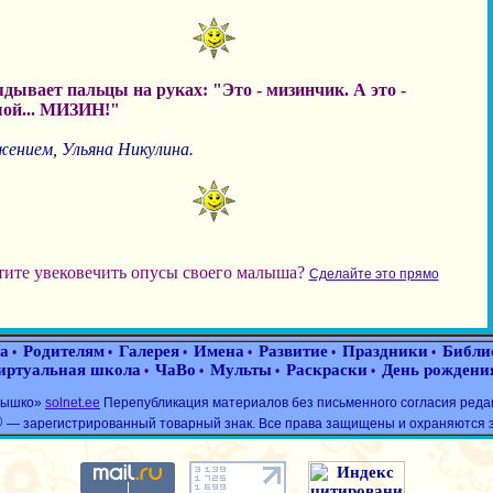
ядывает пальцы на руках: "Это - мизинчик. А это -
ой... МИЗИН!"
жением, Ульяна Никулина.
тите увековечить опусы своего малыша?
Сделайте это прямо
а
Родителям
Галерея
Имена
Развитие
Праздники
Библи
•
•
•
•
•
•
иртуальная школа
ЧаВо
Мульты
Раскраски
День рождени
•
•
•
•
лнышко»
solnet.ee
Перепубликация материалов без письменного согласия реда
®
— зарегистрированный товарный знак. Все права защищены и охраняются 