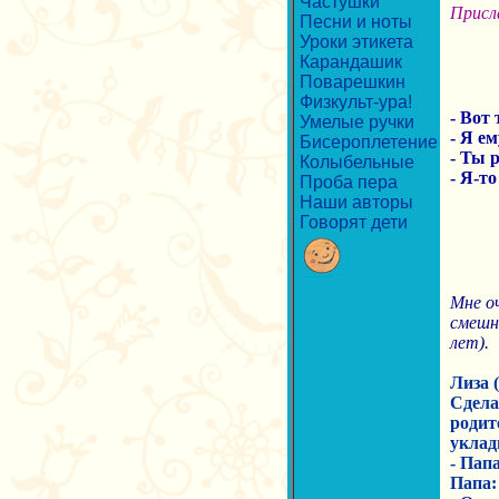
Частушки
Присл
Песни и ноты
Уроки этикета
Карандашик
Поварешкин
Физкульт-ура!
- Вот 
Умелые ручки
- Я е
Бисероплетение
- Ты 
Колыбельные
- Я-то
Проба пера
Наши авторы
Говорят дети
Мне оч
смешны
лет).
Лиза (
Сдела
родит
уклад
- Пап
Папа: