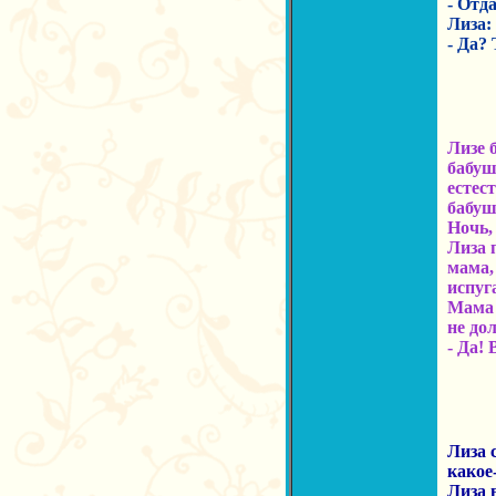
- Отд
Лиза:
- Да? 
Лизе 
бабуш
естес
бабуш
Ночь,
Лиза 
мама, 
испуг
Мама 
не до
- Да! 
Лиза 
какое
Лиза 