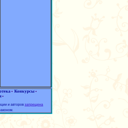
отека
Конкурсы
•
•
я
•
кции и авторов
запрещена
законом.