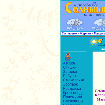
Солнышко
>
Журнал
>
Говорят
|
Св
Азбука
Стишки
Загадки
Ребусы
Смекалочка
Зоопарк
Раскраски
Семил
Кроссворды
Клары
Почемучка
- Мам
Пословицы