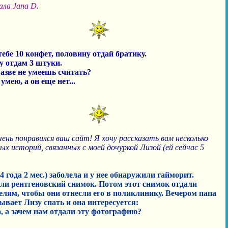
ала Jana D.
тебе 10 конфет, половину отдай братику.
му отдам 3 штуки.
разве не умеешь считать?
 умею, а он еще нет...
ень понравился ваш сайт! Я хочу рассказать вам несколько
х историй, связанных с моей дочуркой Лизой (ей сейчас 5
4 года 2 мес.) заболела и у нее обнаружили гайморит.
ли рентгеновский снимок. Потом этот снимок отдали
елям, чтобы они отнесли его в поликлинику. Вечером папа
ывает Лизу спать и она интересуется:
а, а зачем нам отдали эту фотографию?