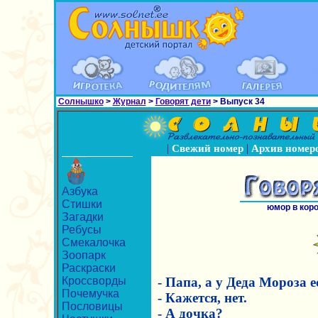
Солнышко
>
Журнал
>
Говорят дети
> Выпуск 34
|
|
Свежий номер
Архив номер
Азбука
Стишки
юмор в кор
Загадки
Ребусы
Смекалочка
Зоопарк
Раскраски
Кроссворды
- Папа, а у Деда Мороза е
Почемучка
- Кажется, нет.
Пословицы
- А дочка?