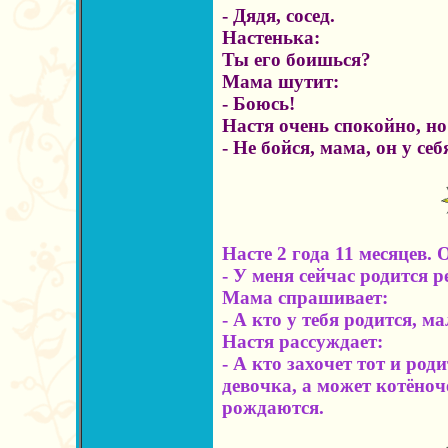
- Дядя, сосед.
Настенька:
Ты его боишься?
Мама шутит:
- Боюсь!
Настя очень спокойно, но
- Не бойся, мама, он у се
Насте 2 года 11 месяцев. 
- У меня сейчас родится р
Мама спрашивает:
- А кто у тебя родится, 
Настя рассуждает:
- А кто захочет тот и ро
девочка, а может котёноч
рождаются.