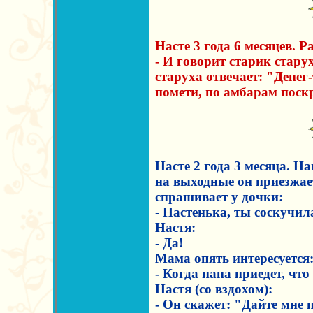
Насте 3 года 6 месяцев. Р
- И говорит старик стару
старуха отвечает: "Денег-
помети, по амбарам поск
Насте 2 года 3 месяца. Н
на выходные он приезжае
спрашивает у дочки:
- Настенька, ты соскучил
Настя:
- Да!
Мама опять интересуется
- Когда папа приедет, что
Настя (со вздохом):
- Он скажет: "Дайте мне 