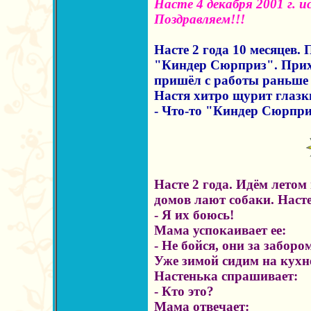
Насте 4 декабря 2001 г. и
Поздравляем!!!
Насте 2 года 10 месяцев.
"Киндер Сюрприз". Прих
пришёл с работы раньше и
Настя хитро щурит глазк
- Что-то "Киндер Сюрпри
Насте 2 года. Идём летом 
домов лают собаки. Наст
- Я их боюсь!
Мама успокаивает ее:
- Не бойся, они за заборо
Уже зимой сидим на кухне,
Настенька спрашивает:
- Кто это?
Мама отвечает: