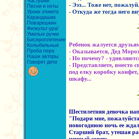
Частушки
- Эээ... Тоже нет, пожалуй
Песни и ноты
- Откуда же тогда него в
Уроки этикета
Карандашик
Поварешкин
Физкульт-ура!
Умелые ручки
Бисероплетение
Ребенок жалуется друзьям
Колыбельные
Проба пера
- Оказывается, Дед Моpоз
Наши авторы
- Но почему? - удивляютс
Говорят дети
- Представляете, вместо 
под елку коpобку конфет
шкафу...
Шестилетняя девочка нап
"Подари мне, пожалуйста,
новогоднюю ночь ее ждал
Старший брат, утешая рас
ценный совет: