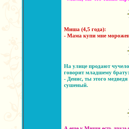
Миша (4,5 года):
- Мама купи мне мороже
На улице продают чучело 
говорит младшему брату
- Денис, ты этого медведя 
сушеный.
А еще у Миши есть друзь