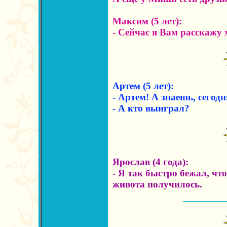
Максим (5 лет):
- Сейчас я Вам расскажу 
Артем (5 лет):
- Артем! А знаешь, сегод
- А кто выиграл?
Ярослав (4 года):
- Я так быстро бежал, что
живота получилось.