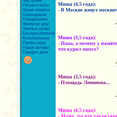
Частушки
Миша (4,5 года):
Песни и ноты
- В Москве живут москвич
Уроки этикета
Карандашик
Поварешкин
Физкульт-ура!
Умелые ручки
Бисероплетение
Миша (3,5 года):
Колыбельные
Проба пера
- Папа, а почему у памят
Наши авторы
что курил много?
Говорят дети
Миша (3,5 года):
- Площадь Ленинова...
Миша (4,5 года):
- Мама, ты что такая скр