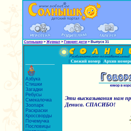
Солнышко
>
Журнал
>
Говорят дети
> Выпуск 31
|
|
Свежий номер
Архив номер
Азбука
Стишки
юмор в кор
Загадки
Ребусы
Эти высказывания нам пр
Смекалочка
Дениса. СПАСИБО!
Зоопарк
Раскраски
Кроссворды
Почемучка
Пословицы