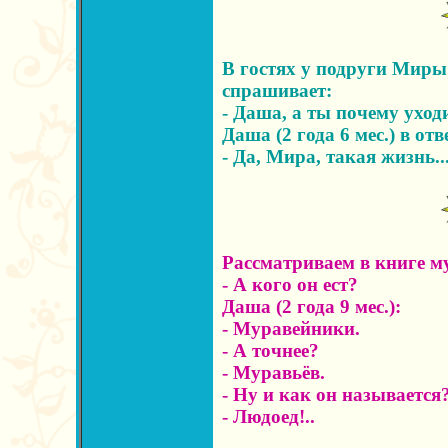
В гостях у подруги Миры
спрашивает:
- Даша, а ты почему ухо
Даша (2 года 6 мес.) в отв
- Да, Мира, такая жизнь..
Рассматриваем в книге 
- А кого он ест?
Даша (2 года 9 мес.):
- Муравейники.
- А точнее?
- Муравьёв.
- Ну и как он называется
- Людоед!..