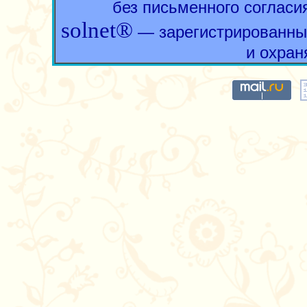
без письменного согласи
solnet®
— зарегистрированны
и охран