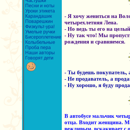
Частушки
Песни и ноты
Уроки этикета
- Я хочу жениться на Воло
Карандашик
Поварешкин
четырехлетняя Лена.
Физкульт-ура!
- Но ведь ты его на целый
Умелые ручки
- Ну так что! Мы пропуст
Бисероплетение
рождения и сравняемся.
Колыбельные
Проба пера
Наши авторы
Говорят дети
- Ты будешь покупатель, 
- Не продаватель, а прода
- Ну хорошо, я буду прода
В автобусе мальчик четыр
отца. Входит женщина. М
вежливым, вскакивает с 