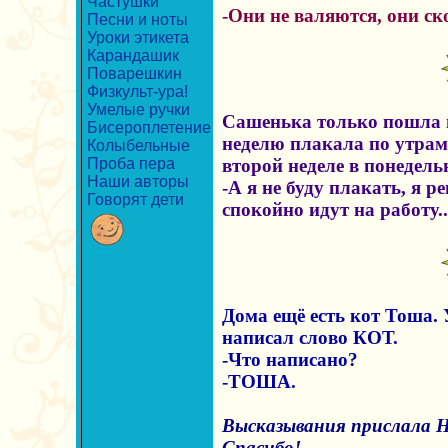
Частушки
-Они не валяются, они с
Песни и ноты
Уроки этикета
Карандашик
Поварешкин
Физкульт-ура!
Умелые ручки
Сашенька только пошла в
Бисероплетение
неделю плакала по утрам
Колыбельные
Проба пера
второй неделе в понедель
Наши авторы
-А я не буду плакать, я р
Говорят дети
спокойно идут на работу..
Дома ещё есть кот Тоша.
написал слово КОТ.
-Что написано?
-ТОША.
Высказывания прислала 
Спасибо!