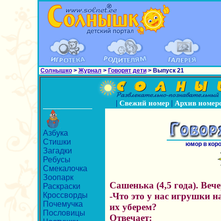
Солнышко
>
Журнал
>
Говорят дети
> Выпуск 21
|
|
Свежий номер
Архив номер
Азбука
Стишки
юмор в кор
Загадки
Ребусы
Смекалочка
Зоопарк
Сашенька (4,5 года). Ве
Раскраски
Кроссворды
-Что это у нас игрушки 
Почемучка
их уберем?
Пословицы
Отвечает: