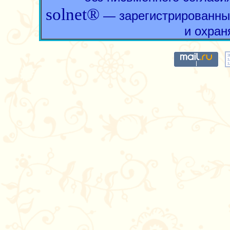
solnet®
— зарегистрированны
и охран