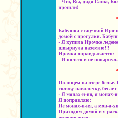
- Что, Вы, дядя Саша, Б
прошли!
Бабушка с внучкой Ирочк
домой с прогулки. Бабуш
- Я купила Ирочке ледене
швырнула наземлю!!!
Ирочка оправдывается:
- И ничего и не швырнула,
Полощем на озере белье. 
голову наволочку, бегает 
- Я монах-и-ня, я монах-и
Я поправляю:
Не монах-и-ня, а мон-а-х
Приходим домой и я раск
вмешивается: