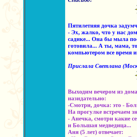
Пятилетняя дочка задумч
- Эх, жалко, что у нас до
садике... Она бы мыла по
готовила... А ты, мама, т
компьютером все время и 
Прислала Светлана (Моск
Выходим вечером из дома
назидательно:
-Смотри, дочка: это - Бо
На прогулке встречаем з
- Анечка, смотри какие се
и Большая медведица...
Аня (5 лет) отвечает: