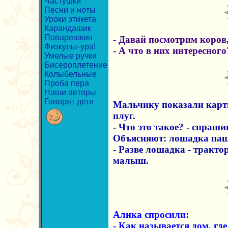
Частушки
Песни и ноты
Уроки этикета
Карандашик
Поварешкин
- Давай посмотрим коров, 
Физкульт-ура!
- А что в них интересног
Умелые ручки
Бисероплетение
Колыбельные
Проба пера
Наши авторы
Говорят дети
Мальчику показали карт
плуг.
- Что это такое? - спраши
Объясняют: лошадка паш
- Разве лошадка - тракто
малыш.
Алика спросили:
- Как называется дом, гд