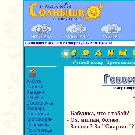
Солнышко
>
Журнал
>
Говорят дети
> Выпуск 18
|
|
Свежий номер
Архив номер
Азбука
Стишки
юмор в кор
Загадки
Ребусы
Смекалочка
Зоопарк
- Бабушка, что с тобой?
Раскраски
Кроссворды
- Ох, милый, болею.
Почемучка
- За кого? За "Спартак"
Пословицы