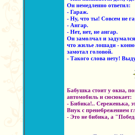
Он немедленно ответил:
- Гараж.
- Ну, что ты! Совсем не г
- Ангар.
- Нет, нет, не ангар.
Он замолчал и задумался
что жилье лошади - коню
замотал головой.
- Такого слова нету! Вы
Бабушка стоит у окна, п
автомобиль и сюсюкает:
- Бибика!.. Сереженька, э
Внук с пренебрежением гл
- Это не бибика, а "Побед