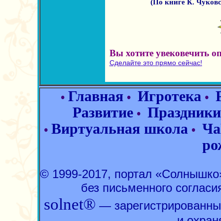
(По книге К. Чуковс
Вы хотите увековечить о
Сделайте это прямо сейчас!
Главная
Игротека
•
•
•
Развитие
Праздники
•
Виртуальная школа
Ча
•
•
ро
© 1999-2017, портал «Солнышк
без письменного согласи
solnet®
— зарегистрированны
и охран