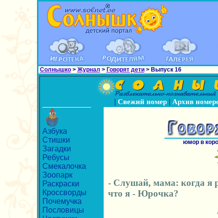
Солнышко
>
Журнал
>
Говорят дети
> Выпуск 16
|
|
Свежий номер
Архив номер
Азбука
Стишки
юмор в кор
Загадки
Ребусы
Смекалочка
Зоопарк
- Слушай, мама: когда я 
Раскраски
Кроссворды
что я - Юрочка?
Почемучка
Пословицы