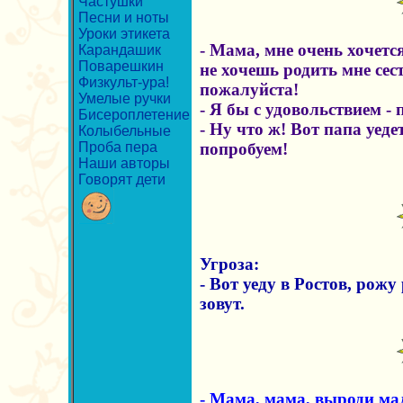
Частушки
Песни и ноты
Уроки этикета
- Мама, мне очень хочется
Карандашик
Поварешкин
не хочешь родить мне сес
Физкульт-ура!
пожалуйста!
Умелые ручки
- Я бы с удовольствием - 
Бисероплетение
- Ну что ж! Вот папа уедет
Колыбельные
Проба пера
попробуем!
Наши авторы
Говорят дети
Угроза:
- Вот уеду в Ростов, рожу
зовут.
- Мама, мама, выроди ма