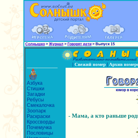
Солнышко
>
Журнал
>
Говорят дети
> Выпуск 15
|
|
Свежий номер
Архив номер
Азбука
Стишки
юмор в кор
Загадки
Ребусы
Смекалочка
Зоопарк
- Мама, а кто раньше роди
Раскраски
Кроссворды
Почемучка
Пословицы