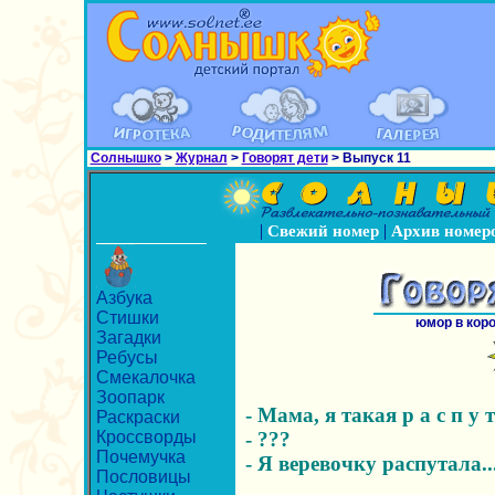
Солнышко
>
Журнал
>
Говорят дети
> Выпуск 11
|
|
Свежий номер
Архив номер
Азбука
Стишки
юмор в кор
Загадки
Ребусы
Смекалочка
Зоопарк
- Мама, я такая р а с п у т
Раскраски
Кроссворды
- ???
Почемучка
- Я веревочку распутала..
Пословицы