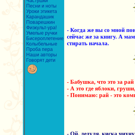
Частушки
Песни и ноты
Уроки этикета
Карандашик
Поварешкин
Физкульт-ура!
- Когда же вы со мной по
Умелые ручки
сейчас же за книгу. А мам
Бисероплетение
стирать начала.
Колыбельные
Проба пера
Наши авторы
Говорят дети
- Бабушка, что это за рай
- А это где яблоки, груши
- Понимаю: рай - это ком
- Ой, дедуля, киска чихну