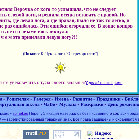
етняя Верочка от кого-то услышала, что не следует
ать с левой ноги, и решила всегда вставать с правой. Но
ить, где левая нога, а где правая, было не так-то легко, и
не раз ошибалась. Эти ошибки огорчали ее. В конце концов
уть не со слезами воскликнула:
а ч е м это приделали левую ногу?!!
(По книге К. Чуковского "От трех до пяти")
тите увековечить опусы своего малыша?
Сделайте это прямо
а
Родителям
Галерея
Имена
Развитие
Праздники
Библи
•
•
•
•
•
•
иртуальная школа
ЧаВо
Мульты
Раскраски
День рождени
•
•
•
•
лнышко»
solnet.ee
Перепубликация материалов без письменного согласия реда
®
— зарегистрированный товарный знак. Все права защищены и охраняются 