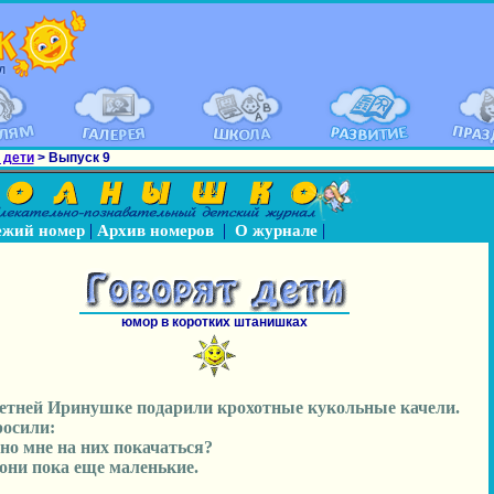
 дети
> Выпуск 9
|
|
|
ежий номер
Архив номеров
О журнале
юмор в коротких штанишках
етней Иринушке подарили крохотные кукольные качели.
росили:
но мне на них покачаться?
, они пока еще маленькие.