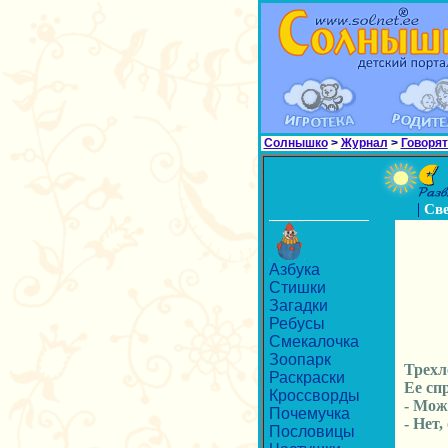
Солнышко
>
Журнал
>
Говорят
|
Св
Азбука
Стишки
Загадки
Ребусы
Смекалочка
Зоопарк
Трехл
Раскраски
Ее сп
Кроссворды
- Мож
Почемучка
- Нет
Пословицы