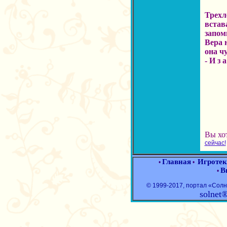
Трехл
встав
запомн
Вера 
она ч
- И з 
Вы хо
сейчас!
Главная
Игротек
•
•
В
•
© 1999-2017, портал «Со
solnet