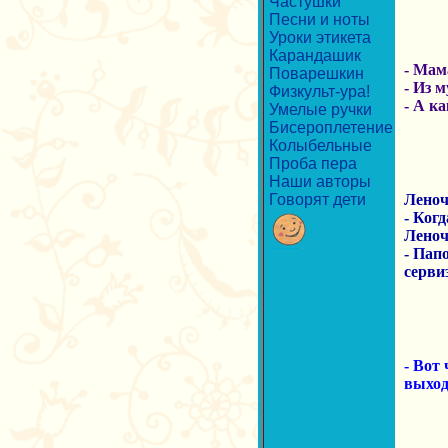
Частушки
Песни и ноты
Уроки этикета
Карандашик
- Мам
Поварешкин
- Из м
Физкульт-ура!
- А к
Умелые ручки
Бисероплетение
Колыбельные
Проба пера
Наши авторы
Говорят дети
Леноч
- Ког
Леноч
- Пап
сервиз
- Вот 
выход