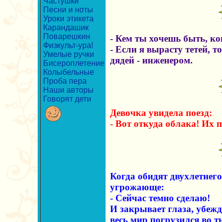
Частушки
Песни и ноты
Уроки этикета
Карандашик
Поварешкин
- Кем ты хочешь быть, к
Физкульт-ура!
- Если я вырасту тетей, т
Умелые ручки
дядей - инженером.
Бисероплетение
Колыбельные
Проба пера
Наши авторы
Говорят дети
Девочка увидела поезд:
- Вот откуда облака! Их 
Когда обидят двухлетнего
угрожающе:
- Сейчас темно сделаю!
И закрывает глаза, убеж
весь мир погрузился во т