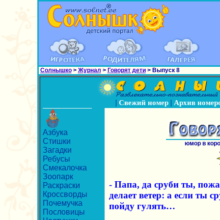
Солнышко
>
Журнал
>
Говорят дети
> Выпуск 8
|
|
Свежий номер
Архив номер
Азбука
Стишки
юмор в кор
Загадки
Ребусы
Смекалочка
Зоопарк
- Папа, да сруби ты, пож
Раскраски
Кроссворды
делает ветер: а если ты ср
Почемучка
пойду гулять…
Пословицы