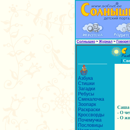
Солнышко
>
Журнал
>
Говорят
|
Св
Азбука
Стишки
Загадки
Ребусы
Смекалочка
Зоопарк
Саша (
Раскраски
- О ч
Кроссворды
- О ж
Почемучка
Пословицы