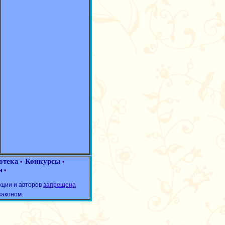
отека
Конкурсы
•
•
я
•
кции и авторов
запрещена
законом.