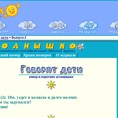
 дети
> Выпуск 2
|
|
|
ежий номер
Архив номеров
О журнале
юмор в коротких штанишках
2г. 10м. ) едет в коляске и долго молчит.
ем ты задумался?
изни!