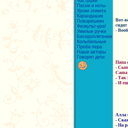
Частушки
Песни и ноты
Уроки этикета
Карандашик
Вот-в
Поварешкин
сидит
Физкульт-ура!
- Вооб
Умелые ручки
Бисероплетение
Колыбельные
Проба пера
Наши авторы
Говорят дети
Папа 
- Сын
Саша 
- Так 
- И е
Алла (
- Ска
- На р