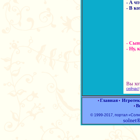
- А чт
- В к
- Сын
- Ну, 
Вы хо
сейчас!
Главная
Игротек
•
•
В
•
© 1999-2017, портал «Со
solnet