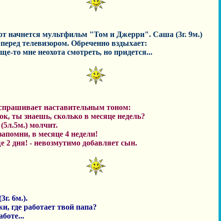
от начнется мультфильм "Том и Джерри". Саша (3г. 9м.)
 перед телевизором. Обреченно вздыхает:
ще-то мне неохота смотреть, но придется...
спрашивает наставительным тоном:
ок, ты знаешь, сколько в месяце недель?
(5л.5м.) молчит.
запомни, в месяце 4 недели!
ще 2 дня! - невозмутимо добавляет сын.
3г. 6м.).
жи, где работает твой папа?
аботе...