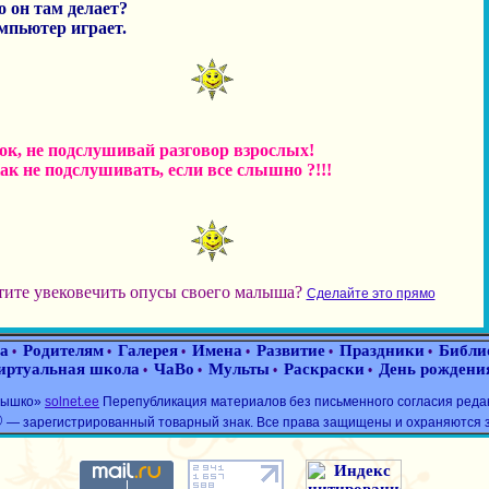
о он там делает?
омпьютер играет.
ок, не подслушивай разговор взрослых!
как не подслушивать, если все слышно ?!!!
тите увековечить опусы своего малыша?
Сделайте это прямо
а
Родителям
Галерея
Имена
Развитие
Праздники
Библи
•
•
•
•
•
•
иртуальная школа
ЧаВо
Мульты
Раскраски
День рождени
•
•
•
•
лнышко»
solnet.ee
Перепубликация материалов без письменного согласия реда
®
— зарегистрированный товарный знак. Все права защищены и охраняются 