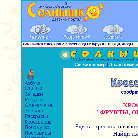
Солнышко
>
Журнал
>
Кроссворды
> Фрукты, овощи, ягоды
|
|
Свежий номер
Архив номер
Азбука
Стишки
сообра
Загадки
Ребусы
КРО
Смекалочка
Зоопарк
"ФРУКТЫ, О
Раскраски
Кроссворды
Здесь спрятаны названи
Почемучка
Найди их
Пословицы