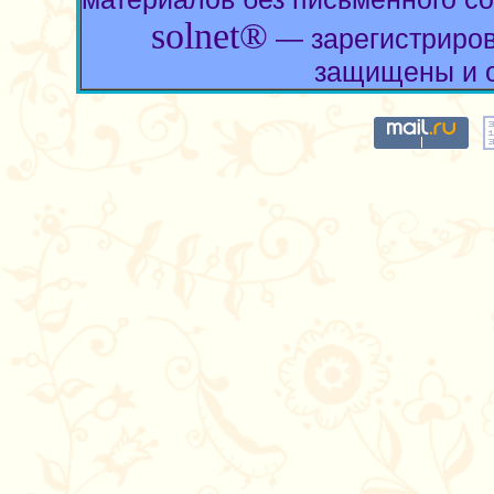
solnet®
— зарегистриров
защищены и о