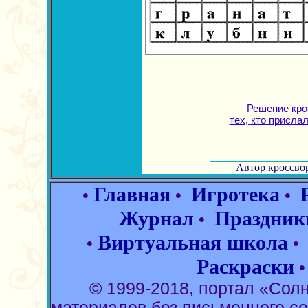
Решение кро
тех, кто присла
Автор кроссвор
Главная
Игротека
•
•
•
Журнал
Праздник
•
Виртуальная школа
•
Раскраски
© 1999-2018, портал «Со
материалов без письменного со