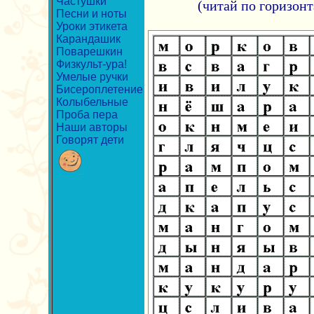
Частушки
(читай по горизонт
Песни и ноты
Уроки этикета
Карандашик
Поварешкин
Физкульт-ура!
Умелые ручки
Бисероплетение
Колыбельные
Проба пера
Наши авторы
Говорят дети