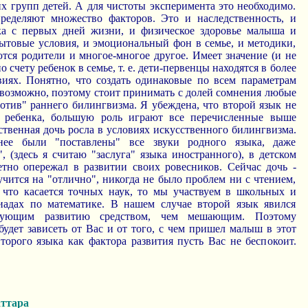
их групп детей. А для чистоты эксперимента это необходимо.
пределяют множество факторов. Это и наследственность, и
ка с первых дней жизни, и физическое здоровье малыша и
бытовые условия, и эмоциональный фон в семье, и методики,
тся родители и многое-многое другое. Имеет значение (и не
по счету ребенок в семье, т. е. дети-первенцы находятся в более
иях. Понятно, что создать одинаковые по всем параметрам
евозможно, поэтому стоит принимать с долей сомнения любые
ротив" раннего билингвизма. Я убеждена, что второй язык не
 ребенка, большую роль играют все перечисленные выше
ственная дочь росла в условиях искусственного билингвизма.
ее были "поставлены" все звуки родного языка, даже
, (здесь я считаю "заслуга" языка иностранного), в детском
етно опережал в развитии своих ровесников. Сейчас дочь -
учится на "отлично", никогда не было проблем ни с чтением,
 что касается точных наук, то мы участвуем в школьных и
иадах по математике. В нашем случае второй язык явился
твующим развитию средством, чем мешающим. Поэтому
будет зависеть от Вас и от того, с чем пришел малыш в этот
торого языка как фактора развития пусть Вас не беспокоит.
ттара