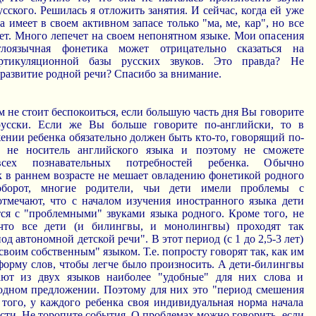
усского. Решилась я отложить занятия. И сейчас, когда ей уже
а имеет в своем активном запасе только "ма, ме, кар", но все
ет. Много лепечет на своем непонятном языке. Мои опасения
лоязычная фонетика может отрицательно сказаться на
ртикуляционной базы русских звуков. Это правда? Не
 развитие родной речи? Спасибо за внимание.
 не стоит беспокоиться, если большую часть дня Вы говорите
усски. Если же Вы больше говорите по-английски, то в
нии ребенка обязательно должен быть кто-то, говорящий по-
 не носитель английского языка и поэтому не сможете
всех познавательных потребностей ребенка. Обычно
 в раннем возрасте не мешает овладению фонетикой родного
оборот, многие родители, чьи дети имели проблемы с
тмечают, что с началом изучения иностранного языка дети
ся с "проблемными" звуками языка родного. Кроме того, не
 что все дети (и билингвы, и монолингвы) проходят так
д автономной детской речи". В этот период (с 1 до 2,5-3 лет)
своим собственным" языком. Т.е. попросту говорят так, как им
 форму слов, чтобы легче было произносить. А дети-билингвы
ют из двух языков наиболее "удобные" для них слова и
одном предложении. Поэтому для них это "период смешения
 того, у каждого ребенка своя индивидуальная норма начала
сти. Не торопите события. О проблемах можно говорить, если