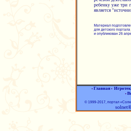
ребенку уже три г
является "источни
Материал подготовле
для детского портала
и опубликован 26 апре
Главная
Игротек
•
•
В
•
© 1999-2017, портал «Со
solnet