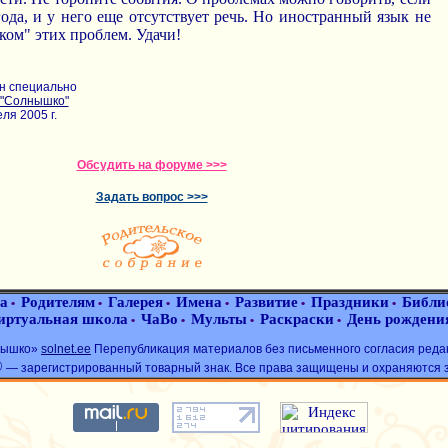
ода, и у него еще отсутствует речь. Но иностранный язык не
ком" этих проблем. Удачи!
н специально
"Солнышко"
ля 2005 г.
Обсудить на форуме >>>
Задать вопрос >>>
а
Родителям
Галерея
Имена
Развитие
Праздники
Библи
•
•
•
•
•
•
иртуальная школа
ЧаВо
Мульты
Раскраски
День рождени
•
•
•
•
лнышко»
solnet.ee
Перепубликация материалов без письменного согласия реда
®
— зарегистрированный товарный знак. Все права защищены и охраняются 