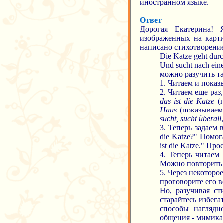
иностранном языке.
Ответ
Дорогая Екатерина! 
изображенных на карти
написано стихотворение
Die Katze geht dur
Und sucht nach ein
можно разучить т
1. Читаем и показы
2. Читаем еще раз
das ist die Katze
(п
Haus
(показываем
sucht, sucht überall
3. Теперь задаем 
die Katze?" Помог
ist die Katze." Пр
4. Теперь читаем
Можно повторить н
5. Через некоторо
проговорите его в
Но, разучивая с
старайтесь избег
способы наглядн
общения - мимика,