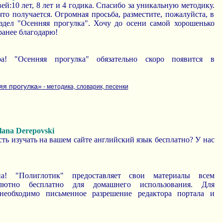
ей:10 лет, 8 лет и 4 годика. Спасибо за уникальную методику.
что получается. Огромная просьба, разместите, пожалуйста, в
здел "Осенняя прогулка". Хочу до осени самой хорошенько
ранее благодарю!
ра! "Осенняя прогулка" обязательно скоро появится в
яя прогулка»
- методика, словарик, песенки
ana Derepovski
ть изучать на вашем сайте английский язык бесплатно? У нас
на! "Полиглотик" предоставляет свои материалы всем
лютно бесплатно для домашнего использования. Для
необходимо письменное разрешение редактора портала и