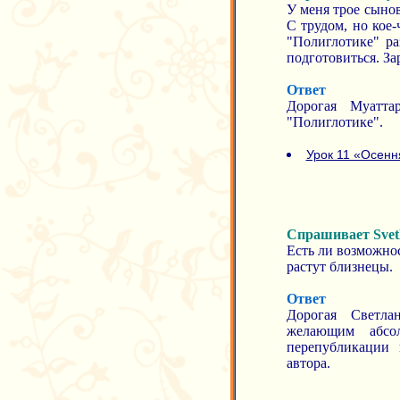
У меня трое сынов
С трудом, но кое-
"Полиглотике" ра
подготовиться. За
Ответ
Дорогая Муатта
"Полиглотике".
Урок 11 «Осенн
Спрашивает Svetl
Есть ли возможнос
растут близнецы.
Ответ
Дорогая Светла
желающим абсо
перепубликации 
автора.