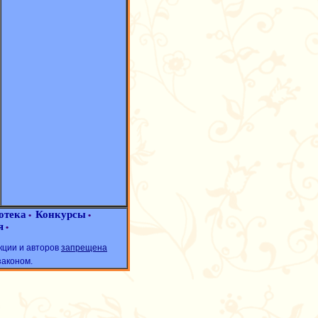
отека
Конкурсы
•
•
я
•
кции и авторов
запрещена
законом.