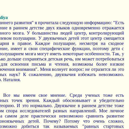
liya
раннего развития" я прочитала следующую информацию: "Есть
ение в раннем детстве двух языков одновременно отражается
овного мозга. У большинства людей центр, контролирующий
в левом полушарии. У двуязычных детей этот центр смещается
ария в правое. Каждое полушарие, несмотря на сходное
оение, имеет и свои специфические функции, поэтому дети с
олушарием мозга могут иметь некоторые особенности. Так, у
ко дольше сохраняться детская речь, им может потребоваться
для освоения письма и чтения, возможны более низкие
ючения внимания". Меня волнует вопрос: не отразится ли это
ных наук? К сожалению, двуязычия избежать невозможно.
. Наталия.
я! Все мы имеем свое мнение. Среди ученых тоже есть
ных точек зрения. Каждый обосновывает и убедительно
теорию. И это нормально. Двуязычие в раннем детстве тоже
том спора исследователей разных направлений. Мое личное
на самом деле практически невозможно сравнить развитие
оноязычных детей. Почему? Потому что очень сложно,
возможно добиться так называемых "равных стартовых