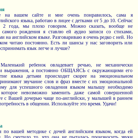
ия
е на вашем сайте и мне очень понравилось, сама я
лийского языка, работаю в лицее с детками от 5 до 10. Сейчас
е 2 года, мы плохо говорим. Можно сказать, вообще не
С самого рождения я ставлю ей аудио записи со стихами,
и на английском языке. Разговариваю я очень редко с ней. Но
ком читаю постоянно. Есть ли шансы у нас заговорить или
оспринимать язык легче и лучше?
Маленький ребенок овладевает речью, не механически
 и выражения, а постоянно ОБЩАЯСЬ с окружающими его
тие языка детьми происходит скорее на эмоциональном
ринимают звучание слов и фраз вместе с их эмоциональной
тому для успешного овладения языком малышу необходимо
 которое невозможно заменить даже самой совершенной
те с Вашей дочерью чаще по-английски, у малышей в раннем
потребность в общении. Используйте это время. Удачи!
а
я по вашей методике с дочей английским языком, когда ей
д. Но смутило то, что она не пыталась произносить звуки