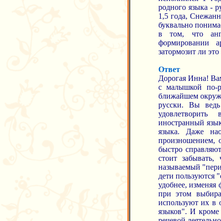
родного языка - р
1,5 года, Снежанн
буквально понима
в том, что анг
формировании а
затормозит ли это
Ответ
Дорогая Инна! Вам
с малышкой по-р
ближайшем окруже
русски. Вы ведь
удовлетворить 
иностранный язык
языка. Даже на
произношением, о
быстро справляют
стоит забывать,
называемый "перио
дети пользуются "
удобнее, изменяя
при этом выбира
используют их в 
языков". И кроме
речевой деятельно