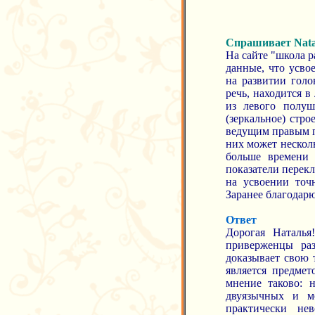
Спрашивает Nata
На сайте "школа 
данные, что усво
на развитии гол
речь, находится 
из левого полуш
(зеркальное) стр
ведущим правым п
них может несколь
больше времени 
показатели перекл
на усвоении точ
Заранее благодарю
Ответ
Дорогая Наталь
приверженцы раз
доказывает свою 
является предме
мнение таково: 
двуязычных и м
практически не