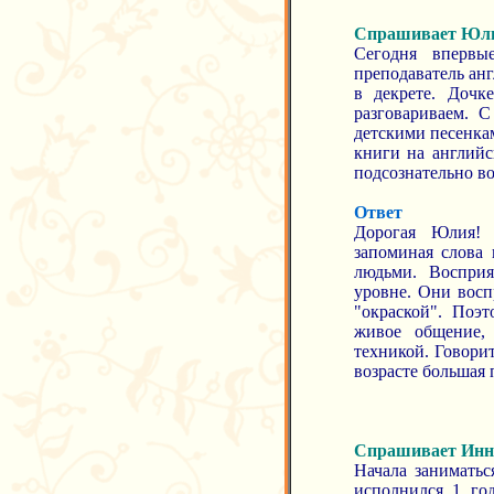
Спрашивает Юл
Сегодня впервы
преподаватель анг
в декрете. Дочк
разговариваем. 
детскими песенкам
книги на английс
подсознательно в
Ответ
Дорогая Юлия! 
запоминая слова
людьми. Восприя
уровне. Они восп
"окраской". Поэ
живое общение,
техникой. Говори
возрасте большая 
Спрашивает Инн
Начала заниматьс
исполнился 1 го