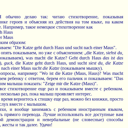
Я обычно делаю так: читаю стихотворение, показывая
нке героев и объясняя их действия на том языке, на каком
. Например, такое немецкое стихотворение как
ch Haus
er Maus
аким образом:
ваем: "Die Katze geht durch Haus und sucht nach einer Maus".
, опять показываем, но уже с объяснением: „die Katze,
siehst du,
оказываем), was macht die Katze? Geht durch Haus
das ist das
),
guck
, die Katze geht durch Haus, und sucht
siest du, die Katze
, nach einer Maus
sucht die Katze
(показываем мышку).
вопросы, например: "Wo ist die Katze (Maus, Haus)? Was macht
аем ребенку с ответом, берем его пальчик и показываем: "Das
осим малыша показать: "Zeige mir die Katze (Maus)".
 все стихотворение еще раз и показываем вместе с ребенком.
есколько раз, пока малыш проявляет интерес.
е время вернитесь к стишку еще раз, можно без книжки, просто
слух вместе с малышом.
тихи, и вообще занимаясь с ребенком иностранным языком,
ать прямого перевода. Лучше использовать все доступные вам
ой демонстрации и невербальные (не словесные) способы
 жесты и так далее. Удачи!