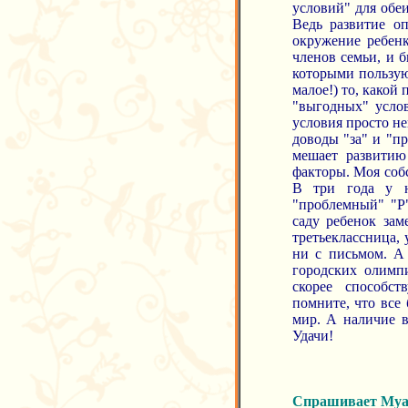
условий" для обе
Ведь развитие о
окружение ребен
членов семьи, и 
которыми пользую
малое!) то, какой 
"выгодных" услов
условия просто н
доводы "за" и "п
мешает развитию
факторы. Моя соб
В три года у н
"проблемный" "Р"
саду ребенок зам
третьеклассница, 
ни с письмом. А
городских олимп
скорее способс
помните, что все 
мир. А наличие в
Удачи!
Спрашивает Муа