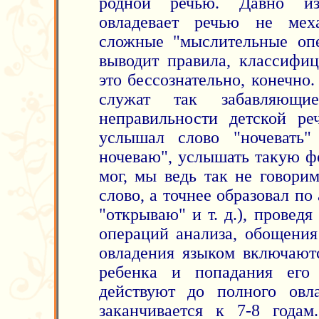
родной речью. Давно из
овладевает речью не мех
сложные "мыслительные опе
выводит правила, классифиц
это бессознательно, конечно.
служат так забавляющ
неправильности детской ре
услышал слово "ночевать
ночеваю", услышать такую ф
мог, мы ведь так не говори
слово, а точнее образовал по
"открываю" и т. д.), провед
операций анализа, обощения
овладения языком включают
ребенка и попадания его
действуют до полного овл
заканчивается к 7-8 года