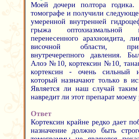
Моей дочери полтора годика.
томографе и получили следующе
умеренной внутренней гидроце
грыжа оптохиазмальной ц
перенесенного арахноидита, ли
височной области, при
внутречерепного давления. Бы
Алоэ №10, кортексин №10, тана
кортексин - очень сильный и
который назначают только в ис
Является ли наш случай таким
навредит ли этот препарат моему
Ответ
Кортексин крайне редко дает по
назначение должно быть строг
томограммы не являются показ