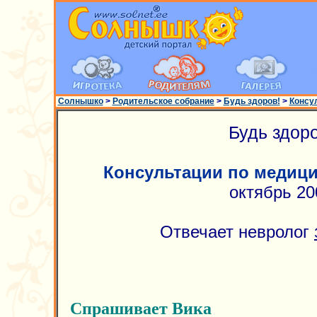
Солнышко
>
Родительское собрание
>
Будь здоров!
>
Консу
Будь здоро
Консультации по медиц
октябрь 20
Отвечает невролог
Спрашивает Вика