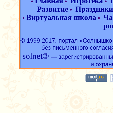
Главная
Игротека
•
•
•
Развитие
Праздники
•
Виртуальная школа
Ча
•
•
ро
© 1999-2017, портал «Солнышк
без письменного согласи
solnet®
— зарегистрированны
и охран