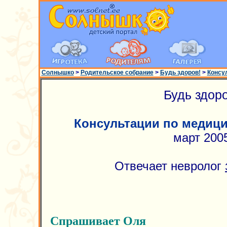
Солнышко
>
Родительское собрание
>
Будь здоров!
>
Консу
Будь здоро
Консультации по медиц
март 200
Отвечает невролог
Спрашивает Оля