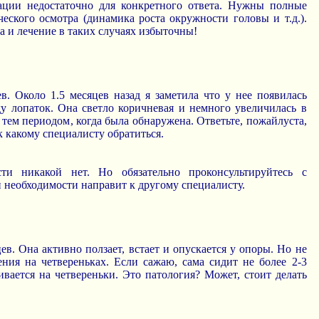
ции недостаточно для конкретного ответа. Нужны полные
ского осмотра (динамика роста окружности головы и т.д.).
а и лечение в таких случаях избыточны!
в. Около 1.5 месяцев назад я заметила что у нее появилась
у лопаток. Она светло коричневая и немного увеличилась в
 тем периодом, когда была обнаружена. Ответьте, пожайлуста,
к какому специалисту обратиться.
сти никакой нет. Но обязательно проконсультируйтесь с
 необходимости направит к другому специалисту.
ев. Она активно ползает, встает и опускается у опоры. Но не
ения на четвереньках. Если сажаю, сама сидит не более 2-3
ивается на четвереньки. Это патология? Может, стоит делать