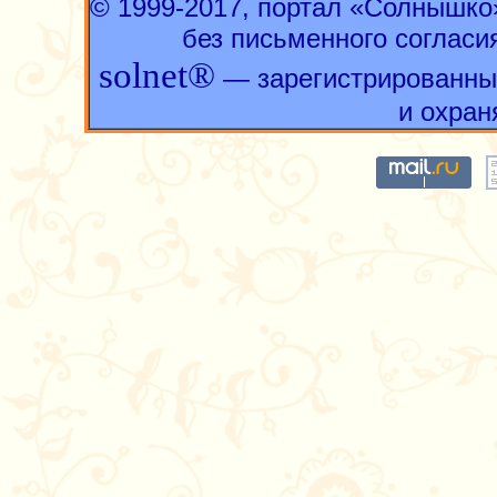
© 1999-2017, портал «Солнышк
без письменного согласи
solnet®
— зарегистрированны
и охран