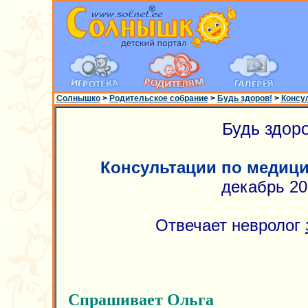
Солнышко
>
Родительское собрание
>
Будь здоров!
>
Консу
Будь здоро
Консультации по медиц
декабрь 20
Отвечает невролог
Спрашивает Ольга