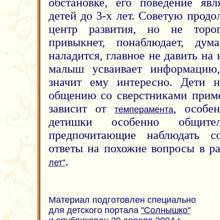
обстановке, его поведение яв
детей до 3-х лет. Советую прод
центр развития, но не торо
привыкнет, понаблюдает, ду
наладится, главное не давить на 
малыш усваивает информацию
значит ему интересно. Дети н
общению со сверстниками приме
зависит от
, особе
темперамента
детишки особенно общит
предпочитающие наблюдать с
ответы на похожие вопросы в р
.
лет"
Материал подготовлен специально
для детского портала
"Солнышко"