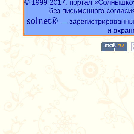
© 1999-2017, портал «Солнышк
без письменного согласи
solnet®
— зарегистрированны
и охран