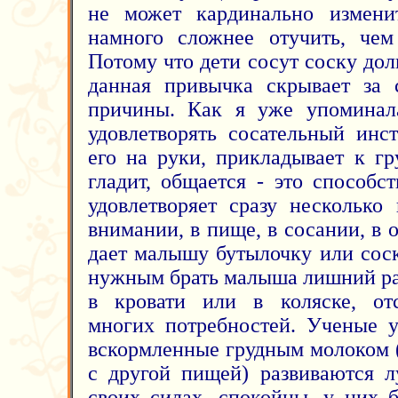
не может кардинально измени
намного сложнее отучить, чем
Потому что дети сосут соску дол
данная привычка скрывает за 
причины. Как я уже упоминал
удовлетворять сосательный инс
его на руки, прикладывает к гр
гладит, общается - это способс
удовлетворяет сразу несколько 
внимании, в пище, в сосании, в
дает малышу бутылочку или соск
нужным брать малыша лишний раз
в кровати или в коляске, отс
многих потребностей. Ученые у
вскормленные грудным молоком (
с другой пищей) развиваются л
своих силах, спокойны, у них б