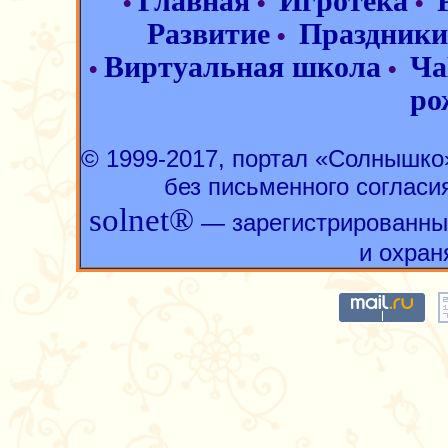
Главная
Игротека
•
•
•
Развитие
Праздники
•
Виртуальная школа
Ча
•
•
ро
© 1999-2017, портал «Солнышк
без письменного согласи
solnet®
— зарегистрированны
и охран