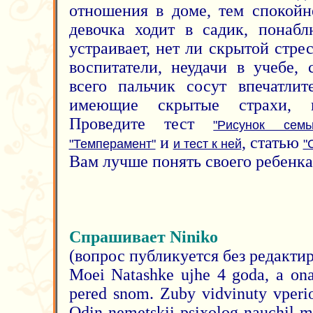
отношения в доме, тем спокойн
девочка ходит в садик, понабл
устраивает, нет ли скрытой стре
воспитатели, неудачи в учебе,
всего пальчик сосут впечатлит
имеющие скрытые страхи, н
Проведите тест
"Рисунок семь
и
, статью
"Темперамент"
и тест к ней
"
Вам лучше понять своего ребенка
Спрашивает Niniko
(вопрос публикуется без редакти
Moei Natashke ujhe 4 goda, a ona 
pered snom. Zuby vidvinuty vperio
Odin nemetskii psixolog nauchil m