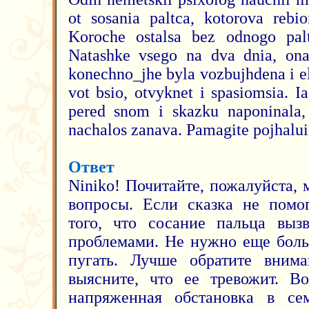
ot sosania paltca, kotorova rebio
Koroche ostalsa bez odnogo palt
Natashke vsego na dva dnia, ona
konechno_jhe byla vozbujhdena i el
vot bsio, otvyknet i spasiomsia. Ia
pered snom i skazku naponinala, 
nachalos zanava. Pamagite pojhaluis
Ответ
Niniko! Почитайте, пожалуйста,
вопросы. Если сказка не помог
того, что сосание пальца выз
проблемами. Не нужно еще боль
пугать. Лучше обратите внима
выясните, что ее тревожит. В
напряженная обстановка в сем