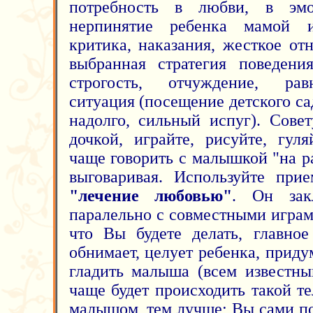
потребность в любви, в эмо
нерпинятие ребенка мамой 
критика, наказания, жесткое от
выбранная стратегия поведени
строгость, отчуждение, рав
ситуация (посещение детского са
надолго, сильный испуг). Сове
дочкой, играйте, рисуйте, гуля
чаще говорить с малышкой "на р
выговаривая. Используйте прие
"лечение любовью"
. Он зак
паралельно с совместными играм
что Вы будете делать, главное
обнимает, целует ребенка, прид
гладить малыша (всем известны
чаще будет происходить такой т
малышом, тем лучше; Вы сами по