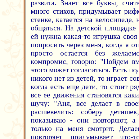
развита. Знает все буквы, счит
много стихов, придумывает риф
стенке, катается на велосипеде,
общаться. На детской площадке 
ей нужна какая-то игрушка своя
попросить через меня, когда я от
просто остается без желае
компромис, говорю: "Пойдем вм
этого может согласиться. Есть по
никого нет из детей, то играет с
когда есть еще дети, то стоит р
все ее движения становятся как
шучу: "Аня, все делает в сво
расшевелить: соберу детише
показываю - они повторяют, а
только на меня смотрит. Дела
повторяет, придумывает что