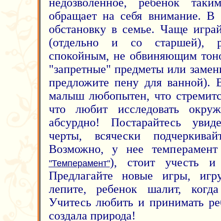
недозволенное, ребенок таким
обращает на себя внимание. В
обстановку в семье. Чаще игра
(отдельно и со старшей), р
спокойным, не обвиняющим тоно
"запретные" предметы или замен
предложите пену для ванной). 
малыш любопытен, что стремитс
что любит исследовать окр
абсурдно! Постарайтесь увид
черты, всячески подчеркива
Возможно, у нее темперамент 
), стоит учесть и
"Темперамент"
Предлагайте новые игры, игру
лепите, ребенок шалит, когда
Учитесь любить и принимать ре
создала природа!