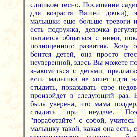
слишком тесно. Посещение садик
для возраста Вашей дочки), 
малышки еще больше тревоги и
есть подружка, девочка регуля
пытается общаться с ними, пок
полноценного развития. Хочу о
боится детей, она просто стес
неуверенной, здесь Вы можете по
знакомиться с детьми, предлаг
если малышка не хочет идти на
стыдить, показывать свое недов
произойдет в следующий раз. 
была уверена, что мама поддер
стыдить при неудаче. По
"поработайте" с собой, учитес
малышку такой, какая она есть, с
темпераментом, главное - бы