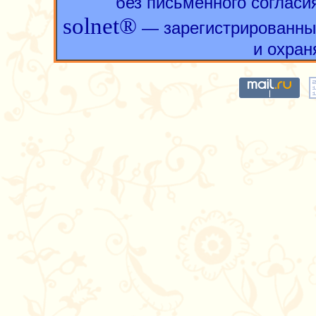
без письменного согласи
solnet®
— зарегистрированны
и охран