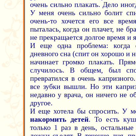
очень сильно плакать. Дело иног
У меня очень сильно болит спи
очень-то хочется его все врем
пыталась, когда он плачет, не бр
не прекращается долгое время и я
И еще одна проблема: когда 
дневного сна (спит он хорошо и н
начинает громко плакать. Пря
случилось. В общем, был сп
превратился в очень капризного
все зубки вышли. Но эти капри
недавно у врача, он ничего не 
другое.
И еще хотела бы спросить. У 
накормить детей
. То есть ку
только 1 раз в день, остальные
ложки съедят. В течение дня, пр