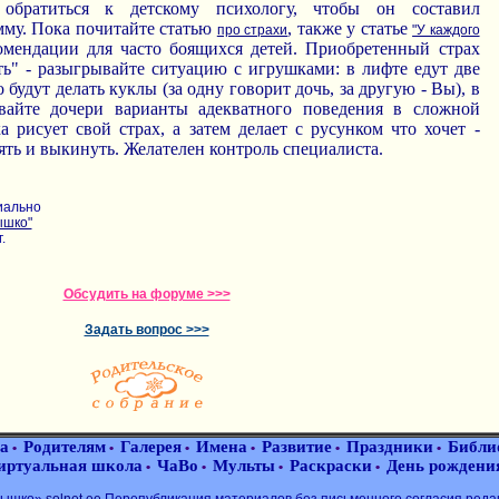
 обратиться к детскому психологу, чтобы он составил
му. Пока почитайте статью
, также у статье
про страхи
"У каждого
омендации для часто боящихся детей. Приобретенный страх
ь" - разыгрывайте ситуацию с игрушками: в лифте едут две
о будут делать куклы (за одну говорит дочь, за другую - Вы), в
вайте дочери варианты адекватного поведения в сложной
а рисует свой страх, а затем делает с русунком что хочет -
ять и выкинуть. Желателен контроль специалиста.
иально
ышко"
.
Обсудить на форуме >>>
Задать вопрос >>>
а
Родителям
Галерея
Имена
Развитие
Праздники
Библи
•
•
•
•
•
•
иртуальная школа
ЧаВо
Мульты
Раскраски
День рождени
•
•
•
•