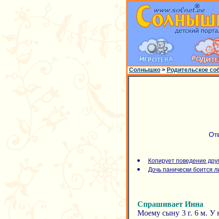
Солнышко
>
Родительское со
От
Копирует поведение друг
Дочь панически боится 
Спрашивает Инна
Моему сыну 3 г. 6 м. У