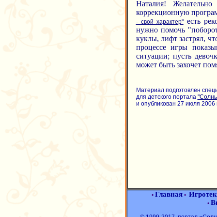
Наталия! Желательно
коррекционную програм
есть рек
- свой характер"
нужно помочь "поборот
куклы, лифт застрял, чт
процессе игры показы
ситуации; пусть девочк
может быть захочет пом
Материал подготовлен спец
для детского портала
"Солн
и опубликован 27 июля 2006 г
Главная
Игротек
•
•
В
•