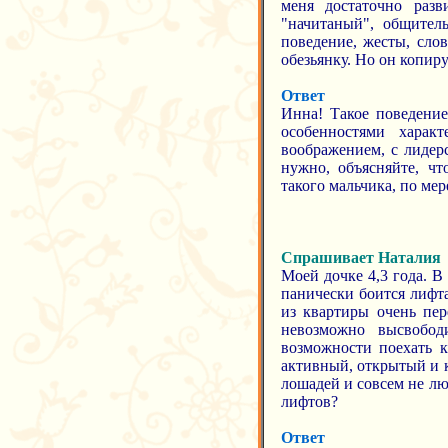
меня достаточно разв
"начитаный", общител
поведение, жесты, слов
обезьянку. Но он копиру
Ответ
Инна! Такое поведение
особенностями харак
воображением, с лидер
нужно, объясняйте, ч
такого мальчика, по мер
Спрашивает Наталия
Моей дочке 4,3 года. В 
панически боится лифт
из квартиры очень пер
невозможно высвобод
возможности поехать к
активный, открытый и 
лошадей и совсем не лю
лифтов?
Ответ