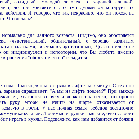
итый, солидный "молодой человек", с хорошей логикой,
ьный, но при контакте с другими детьми он копирует их
а, действия. Я говорю, что так некрасиво, что он похож на
ет. Что делаль?
 нормально для данного возраста. Видимо, оно обостряется
тера (чувствитльный, общительный, с хорошо развитым
скими задатками, возможно, артистичный). Делать ничего не
то он индивидуален и неповторим, что Вы любите именно
е взросления "обезьяничество" сгладится.
3 года 11 месяцев она застряла в лифте на 5 минут. С тех пор
а, заранее спрашивает: "А мы на лифте поедем?" При выходе
еживает, хватается за руку и держит так цепко, что просто
ить руку. Чтобы не ездить на лифте, отказывается от
 кому-то в гости. У нас полная семья, ребенок достаточно
коммуникабельный. Любимые игрушки - мягкие, очень любит
бит играть в куклы. Подскажите, как нам избавится от боязни