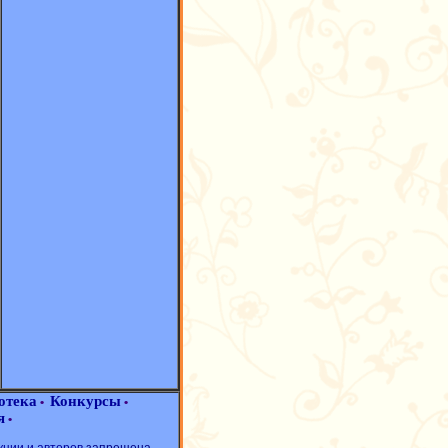
отека
Конкурсы
•
•
я
•