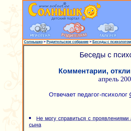
Солнышко
>
Родительское собрание
>
Беседы с психологом
Беседы с псих
Комментарии, откли
апрель 20
Отвечает педагог-психолог
Не могу справиться с проявлениями а
сына