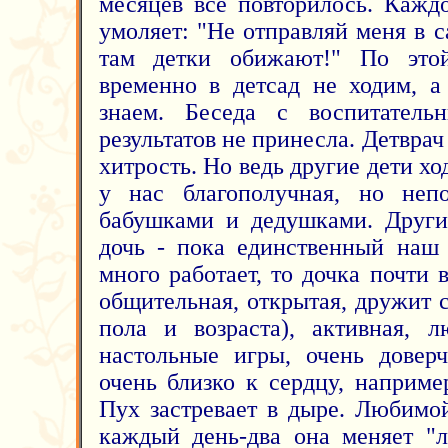
месяцев всё повторилось. Кажд
умоляет: "Не отправляй меня в с
там детки обижают!" По это
временно в детсад не ходим, а
знаем. Беседа с воспитатель
результатов не принесла. Детврач 
хитрость. Но ведь другие дети ход
у нас благополучная, но непо
бабушками и дедушками. Других
дочь - пока единственный наш 
много работает, то дочка почти 
общительная, открытая, дружит 
пола и возраста), активная, 
настольные игры, очень довер
очень близко к сердцу, наприме
Пух застревает в дыре. Любимо
каждый день-два она меняет "л