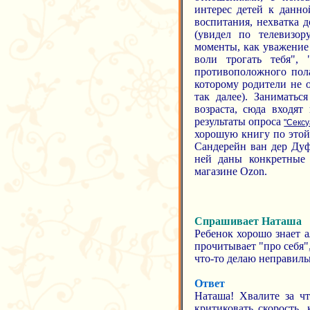
интерес детей к данно
воспитания, нехватка 
(увидел по телевизор
моменты, как уважение 
воли трогать тебя",
противоположного пола
которому родители не о
так далее). Занимать
возраста, сюда входят
результаты опроса
"Секс
хорошую книгу по этой 
Сандерейн ван дер Дуф
ней даны конкретные 
магазине Ozon.
Спрашивает Наташа
Ребенок хорошо знает а
прочитывает "про себя"
что-то делаю неправиль
Ответ
Наташа! Хвалите за чт
критиковать скорость, 