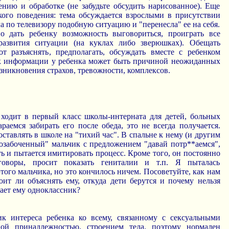
нию и обработке (не забудьте обсудить нарисованное). Еще
ого поведения: тема обсуждается взрослыми в присутствии
ла по телевизору подобную ситуацию и "перенесла" ее на себя.
 дать ребенку возможность выговориться, проиграть все
азвития ситуации (на куклах либо зверюшках). Обещать
т разъяснять, предполагать, обсуждать вместе с ребенком
к информации у ребенка может быть причиной неожиданных
зникновения страхов, тревожности, комплексов.
ходит в первый класс школы-интерната для детей, больных
раемся забирать его после обеда, это не всегда получается.
оставлять в школе на "тихий час". В спальне к нему (и другим
"озабоченный" мальчик с предложением "давай потр**аемся",
ать и пытается имитировать процесс. Кроме того, он постоянно
зговоры, просит показать гениталии и т.п. Я пыталась
этого мальчика, но это кончилось ничем. Посоветуйте, как нам
оит ли объяснять ему, откуда дети берутся и почему нельзя
гает ему одноклассник?
ик интереса ребенка ко всему, связанному с сексуальными
ой принадлежностью, строением тела, поэтому нормален