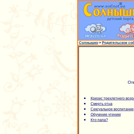
Солнышко
>
Родительское со
От
Кризис трехлетнего возр
Смерть отца
Cексуальное воспитание
Обучение чтению
Кто папа?