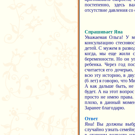
постепенно, здесь в
отсутствие давления со
Спрашивает Яна
Уважаемая Ольга! У м
консультацию стесняюс
детей. С мужем в разво
когда, мы еще жили с
беременности. Но он у
ребенка. Через год по
считается его дочерью,
всю эту историю, в дву
(6 лет) я говорю, что Ми
А как дальше быть, не 
будет. А на этот вопрос 
просто не имею права.
плохо, в данный момен
Заранее благодарю.
Ответ
Яна! Вы должны выбра
случайно узнать семей
в старшем возрасте ил