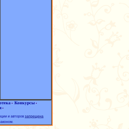
отека
Конкурсы
•
•
я
•
кции и авторов
запрещена
законом.