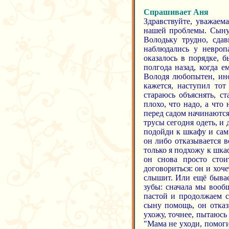
Спрашивает Аня
Здравствуйте, уважае
нашей проблемы. Сыну
Володьку трудно, сда
наблюдались у невроп
оказалось в порядке, 
полгода назад, когда е
Володя любопытен, ино
кажется, наступил тот
стараюсь объяснять, ст
плохо, что надо, а что
перед садом начинаются 
трусы сегодня одеть, и 
подойди к шкафу и сам 
он либо отказывается в
только я подхожу к шкаф
он снова просто сто
договориться: он и хоч
слышит. Или ещё бывает
зубы: сначала мы вооб
пастой и продолжаем с
сыну помощь, он отказы
ухожу, точнее, пытаюсь
"Мама не уходи, помоги