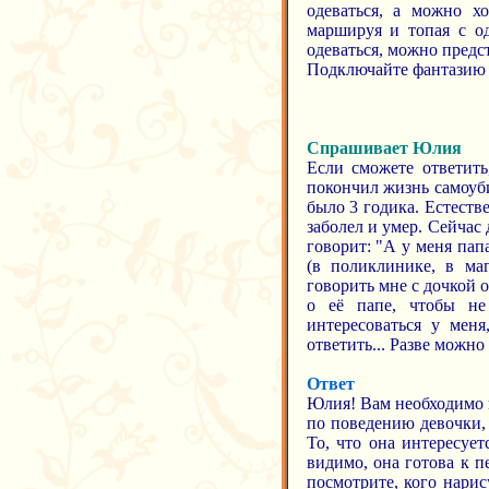
одеваться, а можно хо
маршируя и топая с о
одеваться, можно предст
Подключайте фантазию и
Спрашивает Юлия
Если сможете ответить
покончил жизнь самоуби
было 3 годика. Естестве
заболел и умер. Сейчас 
говорит: "А у меня пап
(в поликлинике, в маг
говорить мне с дочкой о
о её папе, чтобы не
интересоваться у меня
ответить... Разве можно
Ответ
Юлия! Вам необходимо г
по поведению девочки, 
То, что она интересуе
видимо, она готова к п
посмотрите, кого нарис