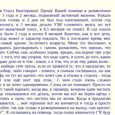
мая Ольга Викторовна! Прошу Вашей помощи в разъяснении
 3 года и 2 месяца, подвижный активный мальчик. Рожала
вила голову и 2 дня он был под капельницей, потом год
атолога, в 3 месяца делали УЗИ головного мозга, но всё
был мышечный тонус, в 8,5 месяцев он пошёл. В сад пошли
му было 2 года и почти 8 месяцев Конечно, как и все дети,
гда может и характер показать. Но в последнее время, мне
 самый кризис 3х-летнего возраста. Меня это беспокоит, я
араюсь разговаривать с сыном, разъяснять, что хорошо, что
 нет. Сейчас сын особенно упрям, вреден, последние три утра
с того, что мы спорим, что надо одеть, в плоть до того, какие
даже дело не в том - какие, а в том, что если ему даёшь волю -
выбири себе трусы, если не нравятся те, что я предлагаю, то
ообще, либо говорит - помоги, я сначала соглашаюсь, но как
у, он тут же кричит, что хочет сам, я отхожу в сторону - тогда
ит или ещё ноет при этом... С ним стало очень сложно
ет и не хочет одновременно. Слова он не понимает. Просто не
 такой вариант, когда мы, к примеру, вечером идём чистить
ще отказываемся это делать, потом мы всё же берём щётку с
тоять и ныть, что чистить мы не хотим. Когда я предлагаю
вается, ... моё терпение всё же кончается и тогда я просто
 уйти, так как только я разворачиваюсь на выход, сын кричит:
!". Я соглашаюсь на помощь, тогда снова начинается ("Я буду