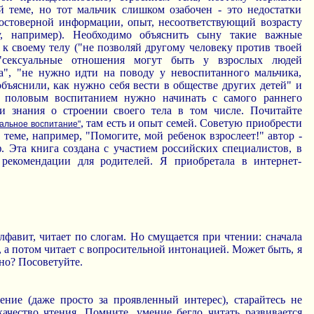
й теме, но тот мальчик слишком озабочен - это недостатки
достоверной информации, опыт, несоответствующий возрасту
у, например). Необходимо объяснить сыну такие важные
к своему телу ("не позволяй другому человеку против твоей
 "сексуальные отношения могут быть у взрослых людей
", "не нужно идти на поводу у невоспитанного мальчика,
бъяснили, как нужно себя вести в обществе других детей" и
ся половым воспитанием нужно начинать с самого раннего
 и знания о строении своего тела в том числе. Почитайте
, там есть и опыт семей. Советую приобрести
уальное воспитание"
теме, например, "Помогите, мой ребенок взрослеет!" автор -
. Эта книга создана с участием российских специалистов, в
рекомендации для родителей. Я приобретала в интернет-
лфавит, читает по слогам. Но смущается при чтении: сначала
, а потом читает с вопросительной интонацией. Может быть, я
но? Посоветуйте.
ение (даже просто за проявленный интерес), старайтесь не
качество чтения. Помните, умение бегло читать развивается