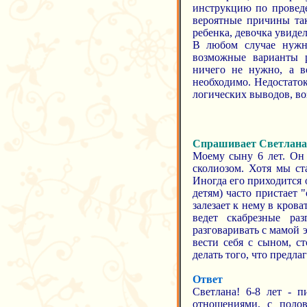
инструкцию по проведе
вероятные причины так
ребенка, девочка увиде
В любом случае нужно
возможные варианты р
ничего не нужно, а во
необходимо. Недостато
логических выводов, во
Спрашивает Светлана
Моему сыну 6 лет. Он 
сколиозом. Хотя мы ста
Иногда его приходится 
детям) часто пристает 
залезает к нему в кров
ведет скабрезные ра
разговаривать с мамой 
вести себя с сыном, ст
делать того, что предла
Ответ
Светлана! 6-8 лет - п
отношениями, с полов