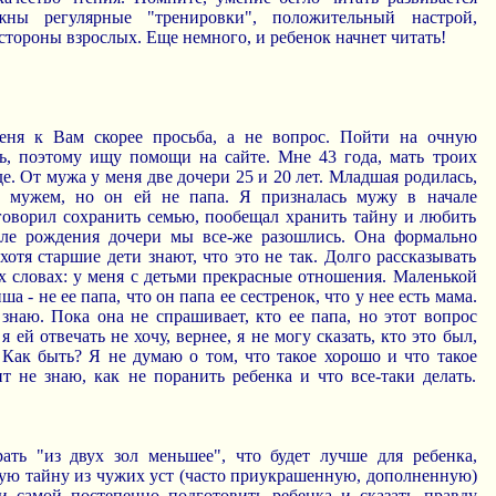
ажны регулярные "тренировки", положительный настрой,
 стороны взрослых. Еще немного, и ребенок начнет читать!
еня к Вам скорее просьба, а не вопрос. Пойти на очную
ь, поэтому ищу помощи на сайте. Мне 43 года, мать троих
де. От мужа у меня две дочери 25 и 20 лет. Младшая родилась,
 мужем, но он ей не папа. Я призналась мужу в начале
говорил сохранить семью, пообещал хранить тайну и любить
сле рождения дочери мы все-же разошлись. Она формально
 хотя старшие дети знают, что это не так. Долго рассказывать
х словах: у меня с детьми прекрасные отношения. Маленькой
ша - не ее папа, что он папа ее сестренок, что у нее есть мама.
знаю. Пока она не спрашивает, кто ее папа, но этот вопрос
я ей отвечать не хочу, вернее, я не могу сказать, кто это был,
 Как быть? Я не думаю о том, что такое хорошо и что такое
т не знаю, как не поранить ребенка и что все-таки делать.
ть "из двух зол меньшее", что будет лучше для ребенка,
ную тайну из чужих уст (часто приукрашенную, дополненную)
и самой постепенно подготовить ребенка и сказать правду