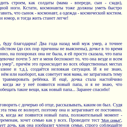
дить строем, как солдаты (мама - впереди, сын - сзади),
дной ноги. Кстати, космонавты тоже должны уметь быстро
авить, что сынок - космонавт, а одежда - космический костюм.
 юмор, и тогда жить станет легче!
, буду благодарна! Два года назад мой муж умер, а точнее
йством (до сих пор причины не выяснены), дочке в то время
нно, на похоронах она не была, я ей просто сказала, что папа
девочке почти 5 лет и меня беспокоит то, что она везде и всем
а умер", причём это происходит во всех общественных местах
азине и т.д.), создаётся неловкая ситуация. И я не знаю,
 нём или наоборот, как советует моя мама, не затрагивать тему
 травмировать ребёнка. И ещё, дочка стала настойчиво
, когда же у неё появится новый папа, и я не знаю, что
 обещать такие вещи, как новый папа... Заранее спасибо!
оворить с дочерью об отце, рассказывать, каким он был. Судя
эта тема ее волнует, поэтому она и затрагивает ее постоянно.
тся, когда же появится новый папа, положительный момент -
еременам, хочет семью как у всех. Проведите тест
,
"Моя семья"
ует дочь, как она изобразит членов семьи, строго соблюдайте