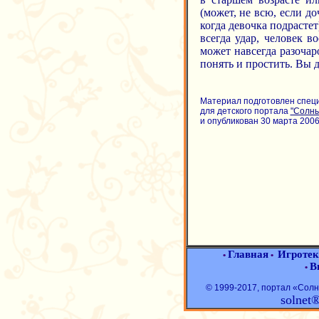
(может, не всю, если до
когда девочка подрастет
всегда удар, человек в
может навсегда разочар
понять и простить. Вы д
Материал подготовлен спец
для детского портала
"Солн
и опубликован 30 марта 2006 
Главная
Игротек
•
•
В
•
© 1999-2017, портал «Со
solnet