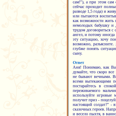
сам!"), а при этом сам
сейчас проходит полны
разводе 1,5 года) и жив
или пытаются воспитыва
как возможности жить п
немолодых бабушку и д
трудом договориться с 
ангел, и потому иногда
эту ситуацию, хочу пон
возможно, разъясните.
глубже понять ситуаци
сыну.
Ответ
Аня! Понимаю, как Вам
думайте, что скоро все
не бывают вечными. Вы
всеми вытекающими пос
постарайтесь в споко
переживаемого мальчи
используйте игровые м
получит приз - поцелуй"
настоящий солдат?" - 
сказочных героев. Напр
и весело пыхтя, в ванн