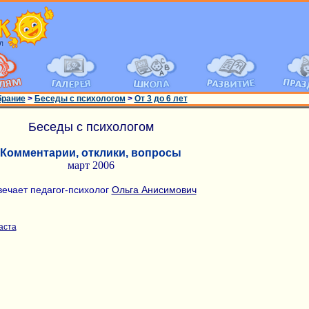
брание
>
Беседы с психологом
>
От 3 до 6 лет
Беседы с психологом
Комментарии, отклики, вопросы
март 2006
вечает педагог-психолог
Ольга Анисимович
аста