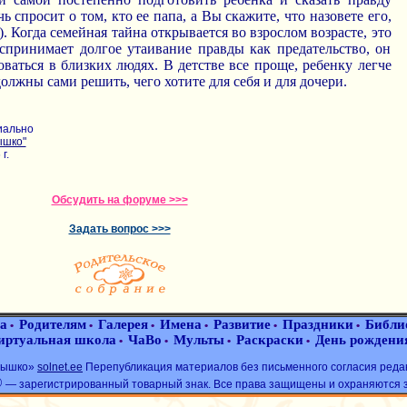
чь спросит о том, кто ее папа, а Вы скажите, что назовете его,
). Когда семейная тайна открывается во взрослом возрасте, это
оспринимает долгое утаивание правды как предательство, он
оваться в близких людях. В детстве все проще, ребенку легче
олжны сами решить, чего хотите для себя и для дочери.
иально
ышко"
г.
Обсудить на форуме >>>
Задать вопрос >>>
а
Родителям
Галерея
Имена
Развитие
Праздники
Библи
•
•
•
•
•
•
иртуальная школа
ЧаВо
Мульты
Раскраски
День рождени
•
•
•
•
лнышко»
solnet.ee
Перепубликация материалов без письменного согласия реда
®
— зарегистрированный товарный знак. Все права защищены и охраняются 