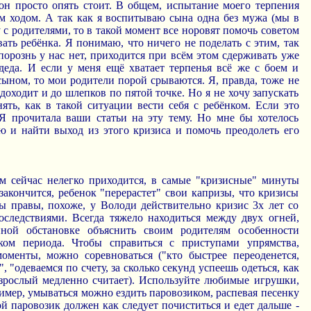
 он просто опять стоит. В общем, испытание моего терпения
м ходом. А так как я воспитываю сына одна без мужа (мы в
у с родителями, то в такой момент все норовят помочь советом
ть ребёнка. Я понимаю, что ничего не поделать с этим, так
орознь у нас нет, приходится при всём этом сдерживать уже
еда. И если у меня ещё хватает терпенья всё же с боем и
сыном, то мои родители порой срываются. Я, правда, тоже не
 доходит и до шлепков по пятой точке. Но я не хочу запускать
ять, как в такой ситуации вести себя с ребёнком. Если это
 Я прочитала ваши статьи на эту тему. Но мне бы хотелось
ю и найти выход из этого кризиса и помочь преодолеть его
 сейчас нелегко приходится, в самые "кризисные" минуты
 закончится, ребенок "перерастет" свои капризы, что кризисы
 правы, похоже, у Володи действительно кризис 3х лет со
ледствиями. Всегда тяжело находиться между двух огней,
йной обстановке объяснить своим родителям особенности
ком периода. Чтобы справиться с приступами упрямства,
оменты, можно соревноваться ("кто быстрее переоденется,
, "одеваемся по счету, за сколько секунд успеешь одеться, как
взрослый медленно считает). Используйте любимые игрушки,
имер, умываться можно ездить паровозиком, распевая песенку
ой паровозик должен как следует почиститься и едет дальше -