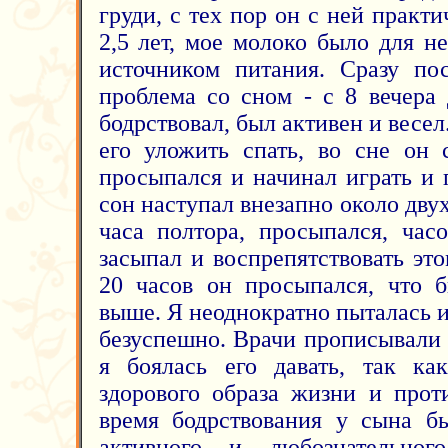
груди, с тех пор он с ней практи
2,5 лет, мое молоко было для н
источником питания. Сразу по
проблема со сном - с 8 вечера
бодрствовал, был активен и весел
его уложить спать, во сне он 
просыпался и начинал играть и 
сон наступал внезапно около двух
часа полтора, просыпался, час
засыпал и воспрепятствовать эт
20 часов он просыпался, что 
выше. Я неоднократно пыталась и
безуспешно. Врачи прописывали
я боялась его давать, так ка
здорового образа жизни и прот
время бодрствования у сына бы
активного и любознательног