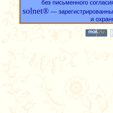
без письменного согласи
solnet®
— зарегистрированны
и охран