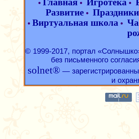
Главная
Игротека
•
•
•
Развитие
Праздники
•
Виртуальная школа
Ча
•
•
ро
© 1999-2017, портал «Солнышк
без письменного согласи
solnet®
— зарегистрированны
и охран