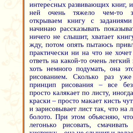
интересных развивающих книг, игр
ней очень тяжело чем-то за
открываем книгу с заданиям
начинаю рассказывать показыва
ничего не слышит, хватает книг
жду, потом опять пытаюсь привл
практически ни на что не хочет
ответь на какой-то очень легкий 
хоть немного подумать, она эт
рисованием. Сколько раз уже
принцип рисования – все без
просто калякает по листу, иногд
краски – просто макает кисть чу
и зарисовывает лист так, что на 
болото. При этом объясняю, что
легонько рисовать, смачивать
кисточку – она не слышит и делает