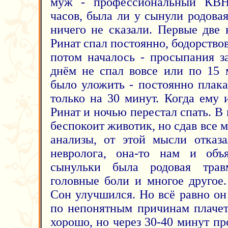
муж - профессиональный КВН
часов, была ли у сынули родова
ничего не сказали. Первые две
Ринат спал постоянно, бодорствова
потом началось - просыпания за
днём не спал вовсе или по 15 
было уложить - постоянно плака
только на 30 минут. Когда ему 
Ринат и ночью перестал спать. В 
беспокоит животик, но сдав все
анализы, от этой мысли отказ
невролога, она-то нам и объ
сынульки была родовая трав
головные боли и многое другое
Сон улучшился. Но всё равно он
по непонятным причинам плачет
хорошо, но через 30-40 минут пр