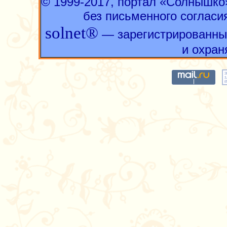
© 1999-2017, портал «Солнышк
без письменного согласи
solnet®
— зарегистрированны
и охран