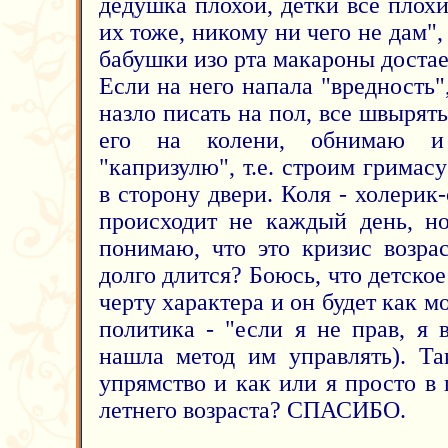
дедушка плохой, детки все плохи
их тоже, никому ни чего не дам",
бабушки изо рта макароны достает
Если на него напала "вредность",
назло писать на пол, все швырять
его на колени, обнимаю и 
"капризулю", т.е. строим гримас
в сторону двери. Коля - холерик-
происходит не каждый день, но
понимаю, что это кризис возра
долго длится? Боюсь, что детское
черту характера и он будет как м
политика - "если я не прав, я 
нашла метод им управлять). Та
упрямство и как или я просто в 
летнего возраста? СПАСИБО.