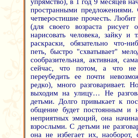
упрямство), в 1 год 9 месяцев на
пространными предложениями. 
четверостишие прочесть. Любит
(для своего возраста рисует 
нарисовать человека, зайку и т
раскраски, обязательно что-ни
петь, быстро "схватывает" мел
сообразительная, активная, сам
сейчас, что потом, а что не
переубедить ее почти невозмож
редко), много разговаривает. Н
выходим на улицу… Не разгова
детьми. Долго привыкает к пос
общение будет постоянным и н
неприятных эмоций, она начина
взрослыми. С детьми не разгова
она не избегает их, наоборот, 