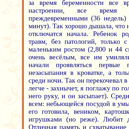
за время беременности все 
настроении, все время
преждевременными (36 недель) 
минут). Так хорошо дышала, что
отключатся начала. Ребенок р
травм, без патологий, только 
маленьким ростом (2,800 и 44 с
очень весёлым, все им умилял
начали проявляться первые п
незасыпания в кроватке, а тол
среди ночи. Так он перекочевал в
легче - захнычет, я поглажу по г
него руку, и он засыпает). Сред
всем: небьющейся посудой в умы
его готовила, веником, картош
игрушками (но реже). Любит д
Отличная память и схватывание 