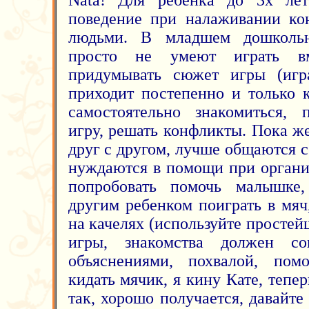
Nata! Для ребенка до 3х лет
поведение при налаживании ко
людьми. В младшем дошкольн
просто не умеют играть вме
придумывать сюжет игры (игра
приходит постепенно и только 
самостоятельно знакомиться, 
игру, решать конфликты. Пока 
друг с другом, лучше общаются 
нуждаются в помощи при органи
попробовать помочь малышке
другим ребенком поиграть в мяч
на качелях (используйте простей
игры, знакомства должен со
объяснениями, похвалой, пом
кидать мячик, я кину Кате, тепе
так, хорошо получается, давайт