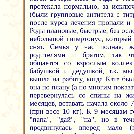
протекала нормально, за исклю
(были групповые антитела с тит
после курса лечения пропали и 
Роды плановые, быстрые, без ос
небольшой гипертонус, который
снят. Семья у нас полная, 
родителями и братом, так ч
общается со взрослым коллек
бабушкой и дедушкой, т.к. мы
вышла на работу, когда Кате было
она по плану (а по многим показа
перевернулась со спины на жи
месяцев, вставать начала около 
(при весе 10 кг). К 9 месяцам г
"папа", "дай", "на", но в те
продвинулась вперед мало (п