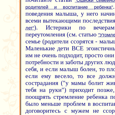
"Ошибки семейно
родителей и воспитание ребенка"
поведения малыша, у него начин
всеми вытекающими последствия
). Истерики по вечера
лет"
переутомления (см. статью
"Утомл
семье (родители ссорятся - малы
Маленькие дети ВСЕ эгоистичны
им не очень подходит, просто он
потребности и заботы других люд
себя, и если малыш болен, то пл
если ему весело, то все должн
сострадания ("у мамы болит жив
тебя на руки") приходит позже
поощрять стремление ребенка п
было меньше проблем в воспита
договоритесь с мужем не ссори