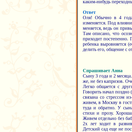
каким-нибудь переходны
Ответ
Оля! Обычно в 4 го
изменяется. Под влияни
меняется, ведь он при
Там описано, что осозн
приходит постепенно. 
ребенка выровняется (е
делить его, общение с о
Спрашивает Анна
Сыну 3 года и 2 месяца
же, не без капризов. 
Легко общается с друг
Говорить начал поздно 
связана со стрессом и
живем, в Москву в гости
туда и обратно. У сын
стихи и прозу. Хороша
Живем отдельно без ба
2х лет ходит в разви
Детский сад еще не пос