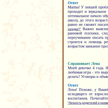
Ответ
Marina! У левшей пробл
проходит и зеркальное
оптимальное начало обу
школу, до этого возрас
равно не сможет писать
Важно выяснит
загадка?"
ранимой психики, след
переучивание писать п
строится и помощь ре
возрастом заикание про
Спрашивает Лена
Моей девочке 4 года. Н
любимая игра - это выр
делать? Уговоры и объя
Ответ
Лена! Похоже, у Вашей
исходящего от взросло
воспитания. Почитайт
"Личность родителей и разв