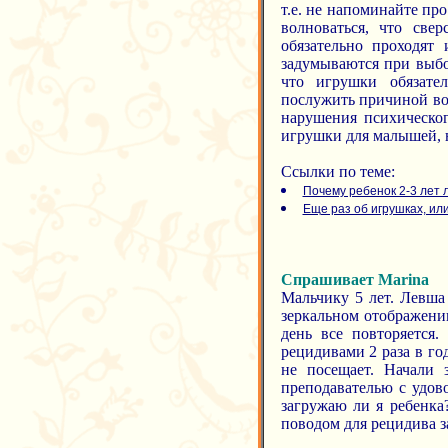
т.е. не напоминайте пр
волноваться, что све
обязательно проходят
задумываются при выбор
что игрушки обязател
послужить причиной воз
нарушения психическог
игрушки для малышей, 
Ссылки по теме:
Почему ребенок 2-3 лет 
Еще раз об игрушках, ил
Спрашивает Marina
Мальчику 5 лет. Левша
зеркальном отображени
день все повторяется.
рецидивами 2 раза в год
не посещает. Начали 
преподавателью с удово
загружаю ли я ребенка
поводом для рецидива з