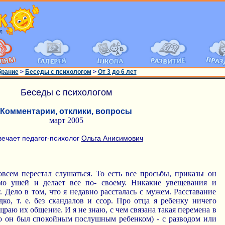
брание
>
Беседы с психологом
>
От 3 до 6 лет
Беседы с психологом
Комментарии, отклики, вопросы
март 2005
вечает педагог-психолог
Ольга Анисимович
всем перестал слушаться. То есть все просьбы, приказы он
мо ушей и делает все по- своему. Никакие увещевания и
. Дело в том, что я недавно рассталась с мужем. Расставание
ко, т. е. без скандалов и ссор. Про отца я ребенку ничего
щраю их общение. И я не знаю, с чем связана такая перемена в
го он был спокойным послушным ребенком) - с разводом или