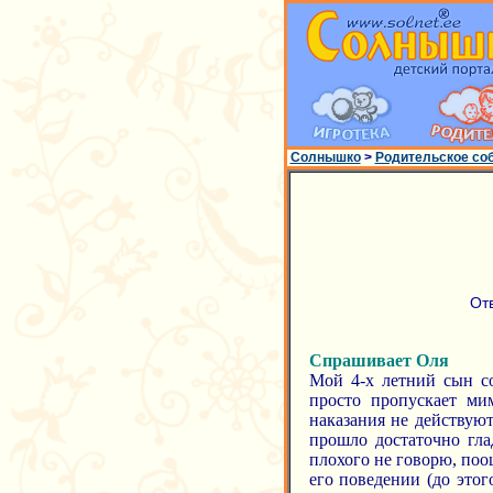
Солнышко
>
Родительское со
От
Спрашивает Оля
Мой 4-х летний сын со
просто пропускает ми
наказания не действуют
прошло достаточно глад
плохого не говорю, поо
его поведении (до это