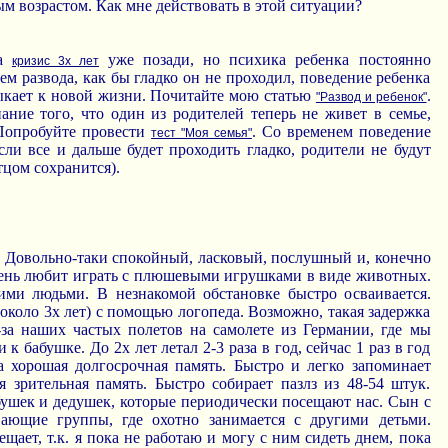
м возрастом. Как мне действовать в этой ситуации?
да
уже позади, но психика ребенка постоянно
кризис 3х лет
ем развода, как бы гладко он не проходил, поведение ребенка
выкает к новой жизни. Почитайте мою статью
.
"Развод и ребенок"
ание того, что один из родителей теперь не живет в семье,
Попробуйте провести
. Со временем поведение
тест "Моя семья"
сли все и дальше будет проходить гладко, родители не будут
тцом сохранится).
. Довольно-таки спокойный, ласковый, послушный и, конечно
Очень любит играть с плюшевыми игрушками в виде животных.
ими людьми. В незнакомой обстановке быстро осваивается.
(около 3х лет) с помощью логопеда. Возможно, такая задержка
з-за наших частых полетов на самолете из Германии, где мы
 к бабушке. До 2х лет летал 2-3 раза в год, сейчас 1 раз в год
а хорошая долгосрочная память. Быстро и легко запоминает
я зрительная память. Быстро собирает пазлз из 48-54 штук.
бушек и дедушек, которые периодически посещают нас. Сын с
вающие группы, где охотно занимается с другими детьми.
ещает, т.к. я пока не работаю и могу с ним сидеть днем, пока