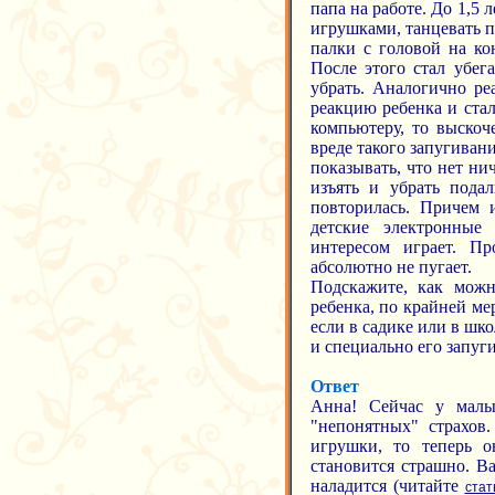
папа на работе. До 1,5
игрушками, танцевать п
палки с головой на кон
После этого стал убег
убрать. Аналогично ре
реакцию ребенка и стал
компьютеру, то выскоч
вреде такого запугиван
показывать, что нет ни
изъять и убрать пода
повторилась. Причем 
детские электронные
интересом играет. Пр
абсолютно не пугает.
Подскажите, как можн
ребенка, по крайней ме
если в садике или в шк
и специально его запуги
Ответ
Анна! Сейчас у малы
"непонятных" страхов
игрушки, то теперь о
становится страшно. Ва
наладится (читайте
стат