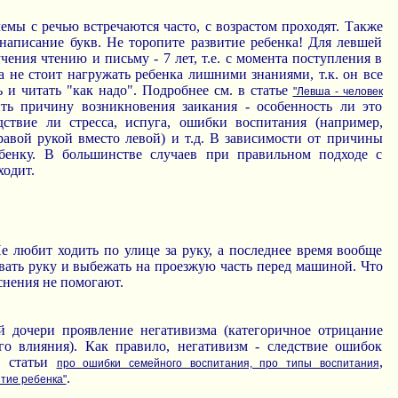
емы с речью встречаются часто, с возрастом проходят. Также
 написание букв. Не торопите развитие ребенка! Для левшей
чения чтению и письму - 7 лет, т.е. с момента поступления в
та не стоит нагружать ребенка лишними знаниями, т.к. он все
 и читать "как надо". Подробнее см. в статье
"Левша - человек
ь причину возникновения заикания - особенность ли это
ствие ли стресса, испуга, ошибки воспитания (например,
равой рукой вместо левой) и т.д. В зависимости от причины
бенку. В большинстве случаев при правильном подходе с
ходит.
е любит ходить по улице за руку, а последнее время вообще
вать руку и выбежать на проезжую часть перед машиной. Что
снения не помогают.
 дочери проявление негативизма (категоричное отрицание
го влияния). Как правило, негативизм - следствие ошибок
е статьи
,
про ошибки семейного воспитания, про типы воспитания
.
итие ребенка"