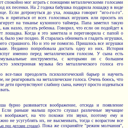
 лет спокойно мог играть с поющими металлическими голосами
од их песенки. На 2 годика бабушка подарила лошадку в виде
це. Если дотронуться до уха, лошадка говорит "иго-го-го".
ать и прятаться от всех голосовых игрушек или просить их
агирует на тиканье кухонного таймера. Папа заметил такую
, как назло, пугать ребенка. Говорил, что если он подойдет к
ет лошадка. Когда я это заметила и переговорила с папой о
ия, было уже поздно. Я старалась обнимать и гладить игрушки,
чего страшного. Но и это не помогло. Пришлось все игрушки
льше. Недавно попробовала достать одну из них. История
испуг именно перед металлическим голосом. У сына есть
 музыкальные инструменты, с которыми он с большим
осто электронная музыка без металлического голоса его
о все-таки преодолеть психологический барьер и научить
ре, не реагировать на металлические голоса. Очень боюсь, что
оле дети прочувствуют слабину сына, начнут просто издеваться
вать.
ша бурно развивается воображение, отсюда и появление
. Если раньше малыш просто слушал различные звучащие
н воображает, на что похожи эти звуки, поэтому ему и
жно не усугублять их, не высмеивать, тогда с возрастом все
). Пока же сохраняйте "режим молчания",
ью про детские страхи