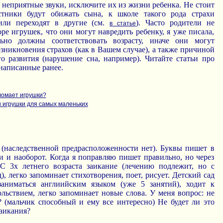
о неприятные звуки, исключите их из жизни ребенка. Не стоит
рстники будут обижать сына, к школе такого рода страхи
 или переходят в другие (см.
). Часто родители не
в статье
е игрушек, что они могут навредить ребенку, я уже писала,
ьно должны соответствовать возрасту, иначе они могут
никновения страхов (как в Вашем случае), а также причиной
о развития (нарушение сна, например). Читайте статьи про
написанные ранее.
ломает игрушки?
и игрушки для самых маленьких
 (наследственной предрасположенности нет). Буквы пишет в
и и наоборот. Когда я поправляю пишет правильно, но через
 С 3х летнего возраста заикание (лечению подлежит, но с
), легко запоминает стихотворения, поет, рисует. Детский сад
заниматься англиийским языком (уже 5 занятий), ходит к
льствием, легко запоминает новые слова. У меня вопрос: не
? (мальчик способный и ему все интересно) Не будет ли это
аикания?