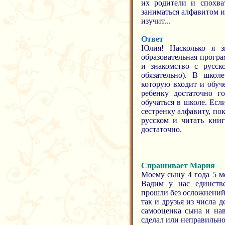
их родители и спохва
заниматься алфавитом и
изучит...
Ответ
Юлия! Насколько я зн
образовательная програ
и знакомство с русск
обязательно). В школе
которую входит и обуч
ребенку достаточно г
обучаться в школе. Есл
сестренку алфавиту, пок
русском и читать книг
достаточно.
Спрашивает Мария
Моему сыну 4 года 5 ме
Вадим у нас единстве
прошли без осложнений н
так и друзья из числа 
самооценка сына и нав
сделал или неправильно 