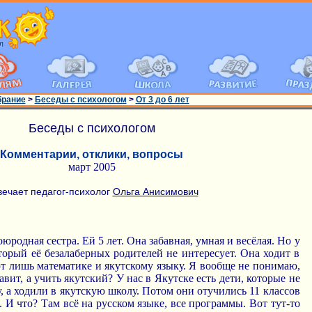
брание
>
Беседы с психологом
>
От 3 до 6 лет
Беседы с психологом
Комментарии, отклики, вопросы
март 2005
вечает педагог-психолог
Ольга Анисимович
юродная сестра. Ей 5 лет. Она забавная, умная и весёлая. Но у
торый её безалаберных родителей не интересует. Она ходит в
ют лишь математике и якутскому языку. Я вообще не понимаю,
вит, а учить якутский? У нас в Якутске есть дети, которые не
, а ходили в якутскую школу. Потом они отучились 11 классов
. И что? Там всё на русском языке, все программы. Вот тут-то