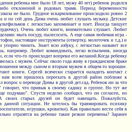
дения ребенка мне было 18 лет, мужу 40 лет) ребенок родился
либо отклонений и родовых трамв. Период беременности
сикоза не было. Грудное вскармливание происходило ровно 2
та и по сей день Дима очень любит слушать музыку. Детские
льтфильмов с легкостью запоминает и поет. Иногда танцует
ердючку). Очень любит книги, внимательно слушает. Любит
елами: мыть посуду, пылесосить. А еще самая любимая игра -
тофон, настоящие инструменты (отвертку, молоточек и т.д.) и
и упорно чинить. Знает всю азбуку, с легкостью назывет все
ы, например. Любит командовать, легко вспыльчив, иногда
ки, если что-то происходит вопреки его желаний.Когда ребенку
азвелась с мужем. Сейчас около года живу в гражданском браке
ношения между сыном и вторым мужем в общем-то хорошие.
тают книги. Сергей всячески старается наладить контакт с
д нам всем пришлось переехать в другой район поближе к
ал вопрос о переводе Димы в другой дет.сад. Ребенок ни за что
" говорит, что привык к своему садику и группе. Но тут же
еще подумаю". Спустя неделю сообщил, что он согласен, но
А своих старых друзей он будет навещать. Пожалуйста,
в данной ситуации. Не хотелось бы травмировать психику
 воспитатели, игрушки, кроватки). Как правильно вести себя в
ильно отразятся на ребенке такие резкие перемены? Заранее