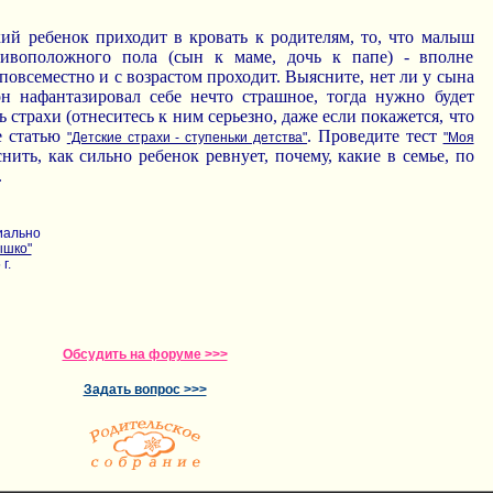
кий ребенок приходит в кровать к родителям, то, что малыш
тивоположного пола (сын к маме, дочь к папе) - вполне
 повсеместно и с возрастом проходит. Выясните, нет ли у сына
он нафантазировал себе нечто страшное, тогда нужно будет
 страхи (отнеситесь к ним серьезно, даже если покажется, что
е статью
. Проведите тест
"Детские страхи - ступеньки детства"
"Моя
нить, как сильно ребенок ревнует, почему, какие в семье, по
.
иально
ышко"
г.
Обсудить на форуме >>>
Задать вопрос >>>