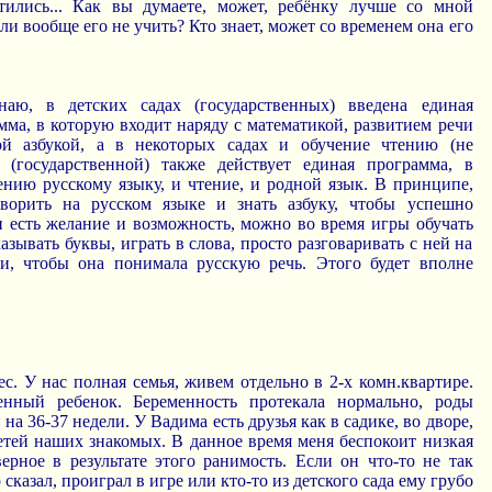
тились... Как вы думаете, может, ребёнку лучше со мной
ли вообще его не учить? Кто знает, может со временем она его
аю, в детских садах (государственных) введена единая
мма, в которую входит наряду с математикой, развитием речи
ой азбукой, а в некоторых садах и обучение чтению (не
 (государственной) также действует единая программа, в
ению русскому языку, и чтение, и родной язык. В принципе,
оворить на русском языке и знать азбуку, чтобы успешно
и есть желание и возможность, можно во время игры обучать
азывать буквы, играть в слова, просто разговаривать с ней на
и, чтобы она понимала русскую речь. Этого будет вполне
с. У нас полная семья, живем отдельно в 2-х комн.квартире.
нный ребенок. Беременность протекала нормально, роды
а 36-37 недели. У Вадима есть друзья как в садике, во дворе,
детей наших знакомых. В данное время меня беспокоит низкая
ерное в результате этого ранимость. Если он что-то не так
сказал, проиграл в игре или кто-то из детского сада ему грубо