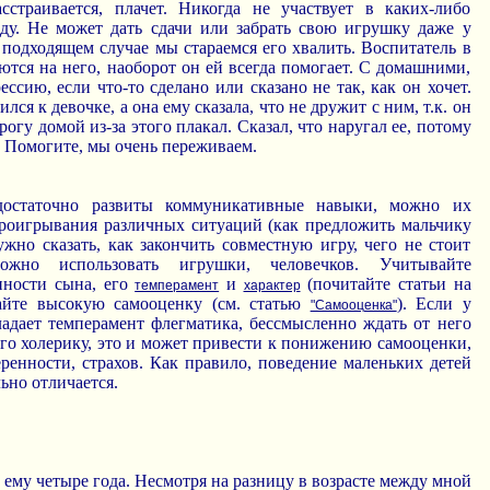
сстраивается, плачет. Никогда не участвует в каких-либо
аду. Не может дать сдачи или забрать свою игрушку даже у
подходящем случае мы стараемся его хвалить. Воспитатель в
ются на него, наоборот он ей всегда помогает. С домашними,
ессию, если что-то сделано или сказано не так, как он хочет.
лся к девочке, а она ему сказала, что не дружит с ним, т.к. он
рогу домой из-за этого плакал. Сказал, что наругал ее, потому
а. Помогите, мы очень переживаем.
остаточно развиты коммуникативные навыки, можно их
роигрывания различных ситуаций (как предложить мальчику
ужно сказать, как закончить совместную игру, чего не стоит
ожно использовать игрушки, человечков. Учитывайте
нности сына, его
и
(почитайте статьи на
темперамент
характер
айте высокую самооценку (см. статью
). Если у
"Самооценка"
ладает темперамент флегматика, бессмысленно ждать от него
го холерику, это и может привести к понижению самооценки,
ренности, страхов. Как правило, поведение маленьких детей
ьно отличается.
 ему четыре года. Несмотря на разницу в возрасте между мной