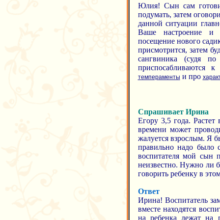
Юлия! Сын сам готовит
подумать, затем оговори
данной ситуации главн
Ваше настроение и м
посещение нового садик
присмотрится, затем бу
сангвиника (судя по
приспосабливаются к
и про
темпераменты
харак
Спрашивает Ирина
Егору 3,5 года. Растет
времени может проводи
жалуется взрослым. Я б
правильно надо было с
воспитателя мой сын п
неизвестно. Нужно ли 
говорить ребенку в этом
Ответ
Ирина! Воспитатель зам
вместе находятся воспи
на ребенка лежат на р