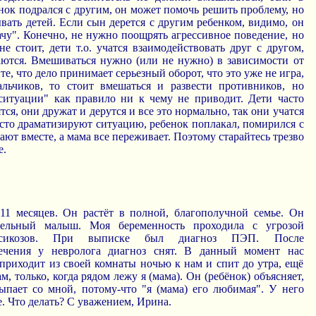
ок подрался с другим, он может помочь решить проблему, но
ывать детей. Если сын дерется с другим ребенком, видимо, он
ачу". Конечно, не нужно поощрять агрессивное поведение, но
не стоит, дети т.о. учатся взаимодействовать друг с другом,
аются. Вмешиваться нужно (или не нужно) в зависимости от
е, что дело принимает серьезный оборот, что это уже не игра,
льчиков, то стоит вмешаться и развести противников, но
ситуации" как правило ни к чему не приводит. Дети часто
тся, они дружат и дерутся и все это нормально, так они учатся
асто драматизируют ситуацию, ребенок поплакал, помирился с
ают вместе, а мама все переживает. Поэтому старайтесь трезво
е.
1 месяцев. Он растёт в полной, благополучной семье. Он
тельный малыш. Моя беременность проходила с угрозой
ксикозов. При выписке был диагноз ПЭП. После
ечения у невролога диагноз снят. В данный момент нас
 приходит из своей комнаты ночью к нам и спит до утра, ещё
м, только, когда рядом лежу я (мама). Он (ребёнок) объясняет,
сыпает со мной, потому-что "я (мама) его любимая". У него
е. Что делать? С уважением, Ирина.