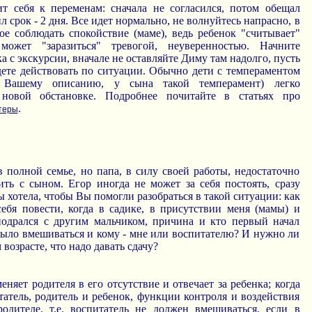
 себя к переменам: сначала не согласился, потом обещал
л срок - 2 дня. Все идет нормально, не волнуйтесь напрасно, в
ое соблюдать спокойствие (маме), ведь ребенок "считывает"
ожет "заразиться" тревогой, неуверенностью. Начните
а с экскурсии, вначале не оставляйте Диму там надолго, пусть
дете действовать по ситуации. Обычно дети с темпераментом
 Вашему описанию, у сына такой темперамент) легко
 новой обстановке. Подробнее почитайте в статьях про
.
теры
 в полной семье, но папа, в силу своей работы, недостаточно
ть с сыном. Егор иногда не может за себя постоять, сразу
ы хотела, чтобы Вы помогли разобраться в такой ситуации: как
ебя повести, когда в садике, в присутствии меня (мамы) и
одрался с другим мальчиком, причина и кто первый начал
было вмешиваться и кому - мне или воспитателю? И нужно ли
 возрасте, что надо давать сдачу?
еняет родителя в его отсутствие и отвечает за ребенка; когда
татель, родитель и ребенок, функции контроля и воздействия
одителе, т.е. воспитатель не должен вмешиваться, если в