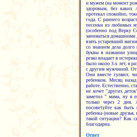
и мужем (на момент рож
здоровым, без каких 
протекал спокойно, ток
года. С раннего возрас
песенки из любимых му
(особенно под Верку С
заниматься домашними д
взять устаревший магни
со знанием дела долго 
буквы в названии улиц
резко впадает в истери
было около 3-х лет, я р
с другим мужчиной. От
Они вместе гуляют, чи
ребенком. Месяц наза
работе. Естественно, ст
не хочет "других деток
заметил " мама, ну я 
только через 2 дня. 
посоветуйте как быть 
ребенка (новые друзья,
такой ситуации? Как с
благодарна.
Ответ