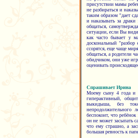
присутствии мамы ребен
не разбираться и наказ
таким образом "дает сд
и наказывать за драки 
общаться, самоутвержд
ситуации, если Вы видит
как часто бывает у ма
доскональный "разбор 
ссорятся, еще чаще миря
общаться, а родители ч
обидчиком, они уже игр
оценивать происходяще
Спрашивает Ирина
Моему сыну 4 года и 1
гиперактивный, общи
выкидыша, без то
непродолжительного л
беспокоит, что ребёнок
он не может засыпать са
что ему страшно, а за
большая ревность к пап