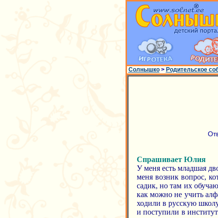
Солнышко
>
Родительское со
От
Спрашивает Юлия
У меня есть младшая дво
меня возник вопрос, ко
садик, но там их обуча
как можно не учить алфа
ходили в русскую школу
и поступили в институт