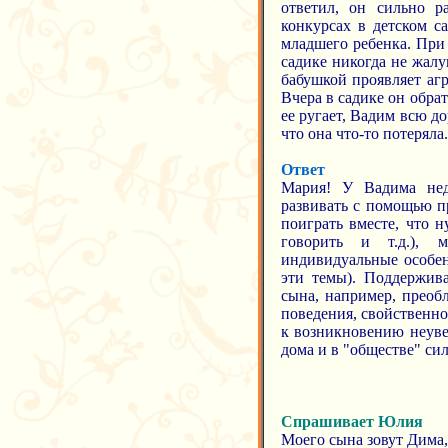
ответил, он сильно ра
конкурсах в детском с
младшего ребенка. При 
садике никогда не жалу
бабушкой проявляет агр
Вчера в садике он обрати
ее ругает, Вадим всю до
что она что-то потерял
Ответ
Мария! У Вадима нед
развивать с помощью п
поиграть вместе, что н
говорить и т.д.), м
индивидуальные особе
эти темы). Поддержив
сына, например, преоб
поведения, свойственно
к возникновению неуве
дома и в "обществе" сил
Спрашивает Юлия
Моего сына зовут Дима,