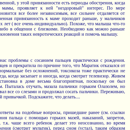
твенной, у этой привязанности есть периоды обострения, когда
 мамы, проявляет к ней "нездоровый" интерес. По мере
ановится все более независимым, все сильнее отдаляется от
ненная привязанность к маме проходит раньше, у мальчиков
-х лет ( все очень индивидуально). Похоже, что малыша что-то
 либо в общении с близкими. Необходимо как можно раньше
кновения таких невротических реакций и помочь малышу.
нас проблемы с сосанием пальцев практически с рождения.
цев и прекратила по причине того, что Маратик отказался от
нормальные без осложнений, токсикоза тоже практически не
гда, когда засыпает и иногда, когда смотрит телевизор. Живем
становка в доме весьма благоприятная, поскольку он был
. Пыталась отучать, мазала пальчики горьким Олазолем, но
вал все со слезами и продолжал сосать пальчики. Переживаю,
й привычкой. Подскажите, что делать....
ответы на подобные вопросы, пришедшие ранее (см. ссылки
ания пальца с помощью горьких мазей, наказаний, запретов,
 т.к. чаше всего ребенок делает это неосознанно, во время
ения (смотрит мультик), перед сном (устал), таким образом