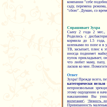
компании "себе подобн
саду, перемена режима
"сбою". Думаю, со врем
Спрашивает Зухра
Сыну 2 года 2 мес., 
Родились с дисбактер
кормила до 1.5 года,
шленками по попе и в уг
ТВ, засыпает, плюс к э
иногда поднимет майку
пупок прикладывает, он
что любит маму, папу,
ласков ко мне. Помогите
Ответ
Зухра! Прежде всего, п
категорически нельзя 
непроизвольная эрекц
этому ощущению и начин
наказаниями Вы уни
,
воспитания"
"Личность р
Привязанность маленько