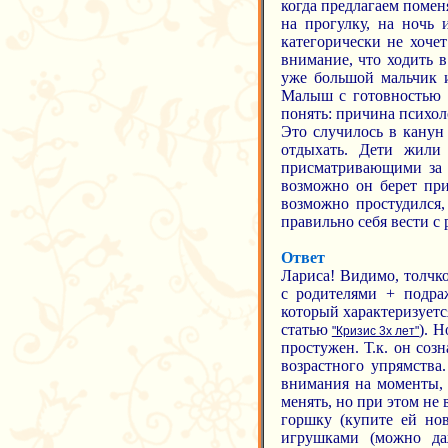
когда предлагаем поменя
на прогулку, на ночь 
категорически не хоче
внимание, что ходить в
уже большой мальчик и
Малыш с готовностью д
понять: причина психол
Это случилось в канун
отдыхать. Дети жили
присматривающими за 
возможно он берет при
возможно простудился,
правильно себя вести с
Ответ
Лариса! Видимо, толчк
с родителями + подра
который характеризуетс
статью
). 
"Кризис 3х лет"
простужен. Т.к. он соз
возрастного упрямства
внимания на моменты, 
менять, но при этом не 
горшку (купите ей но
игрушками (можно да