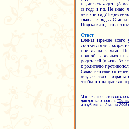
научилась ходить (8 мес
(в год) и т.д. Не знаю,
детский сад? Беременно
тяжелые роды. Ставили
Подскажите, что делать
Ответ
Елена! Прежде всего 
соответствии с возрасто
привязаны к маме. Пси
полной зависимости 
родителей (кризис 3х л
к родителю противополо
Самостоятельно в течен
лет, до этого возраста
чтобы тот направлял иг
Материал подготовлен спец
для детского портала
"Солн
и опубликован 3 марта 2005 г