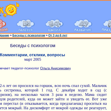
брание
>
Беседы с психологом
>
От 3 до 6 лет
Беседы с психологом
Комментарии, отклики, вопросы
март 2005
вечает педагог-психолог
Ольга Анисимович
 2-х лет он просился на горшок, всю ночь спал сухой. Мальчик
ь сестренка, которой 1 год. С декабря ходит в сад (с
призов), на несколько часов 3 раза в неделю. Мама сидит
для родителей, куда он может зайти и увидеть ее. Вот уже
м перестал (и отказывается, когда предлагаешь) проситься на
ется мокрый. На дискомфорт от мокрой одежды не реагирует,