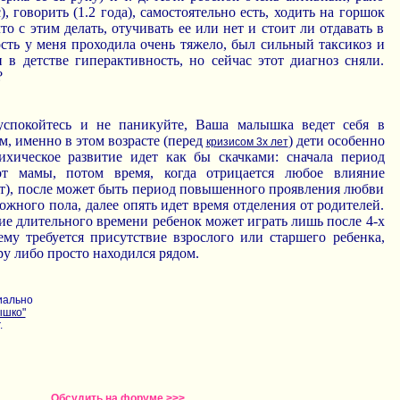
), говорить (1.2 года), самостоятельно есть, ходить на горшок
 что с этим делать, отучивать ее или нет и стоит ли отдавать в
сть у меня проходила очень тяжело, был сильный таксикоз и
 в детстве гиперактивность, но сейчас этот диагноз сняли.
?
успокойтесь и не паникуйте, Ваша малышка ведет себя в
м, именно в этом возрасте (перед
) дети особенно
кризисом 3х лет
хическое развитие идет как бы скачками: сначала период
от мамы, потом время, когда отрицается любое влияние
ет), после может быть период повышенного проявления любви
жного пола, далее опять идет время отделения от родителей.
ие длительного времени ребенок может играть лишь после 4-х
 ему требуется присутствие взрослого или старшего ребенка,
ру либо просто находился рядом.
иально
ышко"
.
Обсудить на форуме >>>