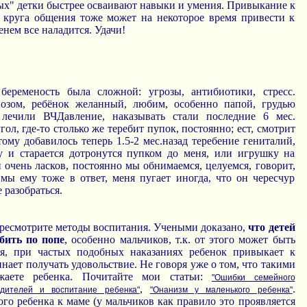
ых" детки быстрее осваивают навыки и умения. Привыкание к
, круга общения тоже может на некоторое время привести к
енем все наладится. Удачи!
беременость была сложной: угрозы, антибиотики, стресс.
иозом, ребёнок желанный, любим, особенно папой, грудью
 лечили ВЧДавление, наказывать стали последние 6 мес.
ол, где-то столько же теребит пупок, постоянно; ест, смотрит
тому добавилось теперь 1.5-2 мес.назад теребение гениталий,
 и старается дотронутся пупком до меня, или игрушку на
 очень ласков, постоянно мы обнимаемся, целуемся, говорит,
 мы ему тоже в ответ, меня пугает иногда, что он чересчур
 разобраться.
ересмотрите методы воспитания. Учеными доказано,
что детей
бить по попе
, особенно мальчиков, т.к. от этого может быть
ия, при частых подобных наказаниях ребенок привыкает к
ает получать удовольствие. Не говоря уже о том, что такими
жаете ребенка. Почитайте мои статьи:
"Ошибки семейного
,
.
одителей и воспитание ребенка"
"Онанизм у маленького ребенка"
го ребенка к маме (у мальчиков как правило это проявляется