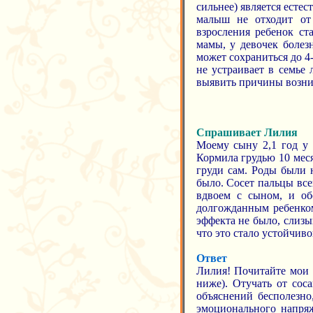
сильнее) является естес
малыш не отходит от
взросления ребенок ст
мамы, у девочек болез
может сохраниться до 4
не устраивает в семье
выявить причины возни
Спрашивает Лилия
Моему сыну 2,1 год у 
Кормила грудью 10 меся
груди сам. Роды были 
было. Сосет пальцы все
вдвоем с сыном, и об
долгожданным ребенком
эффекта не было, слизы
что это стало устойчиво
Ответ
Лилия! Почитайте мои 
ниже). Отучать от сос
объяснений бесполезно,
эмоционального напряж