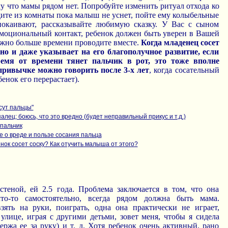
му что мамы рядом нет. Попробуйте изменить ритуал отхода ко
дите из комнаты пока малыш не уснет, пойте ему колыбельные
покаивают, рассказывайте любимую сказку. У Вас с сыном
моциональный контакт, ребенок должен быть уверен в Вашей
ожно больше времени проводите вместе.
Когда младенец сосет
но и даже указывает на его благополучное развитие, если
емя от времени тянет пальчик в рот, это тоже вполне
привычке можно говорить после 3-х лет
, когда сосательный
енок его перерастает).
сут пальцы"
алец; боюсь, что это вредно (будет неправильный прикус и т.д.)
 пальчик
е о вреде и пользе сосания пальца
нок сосет соску? Как отучить малыша от этого?
стеной, ей 2.5 года. Проблема заключается в том, что она
что-то самостоятельно, всегда рядом должна быть мама.
ять на руки, поиграть, одна она практически не играет,
улице, играя с другими детьми, зовет меня, чтобы я сидела
ржа ее за руку) и т. д. Хотя ребенок очень активный, рано