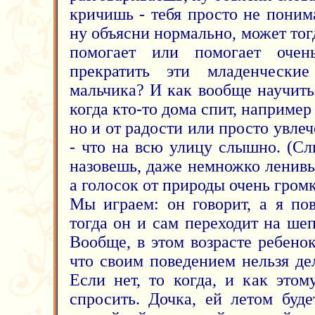
кричишь - тебя просто не поним
ну объясни нормально, может тогд
помогает или помогает очен
прекратить эти младенчески
мальчика? И как вообще научить
когда кто-то дома спит, например 
но и от радости или просто увле
- что на всю улицу слышно. (С
назовешь, даже немножко ленивы
а голосок от природы очень громк
Мы играем: он говорит, а я по
тогда он и сам переходит на шеп
Вообще, в этом возрасте ребено
что своим поведением нельзя де
Если нет, то когда, и как это
спросить. Дочка, ей летом буде