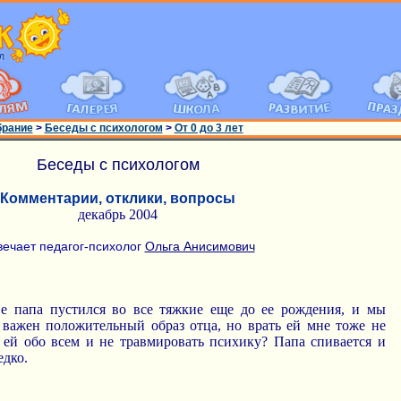
брание
>
Беседы с психологом
>
От 0 до 3 лет
Беседы с психологом
Комментарии, отклики, вопросы
декабрь 2004
вечает педагог-психолог
Ольга Анисимович
е папа пустился во все тяжкие еще до ее рождения, и мы
а важен положительный образ отца, но врать ей мне тоже не
ь ей обо всем и не травмировать психику? Папа спивается и
едко.