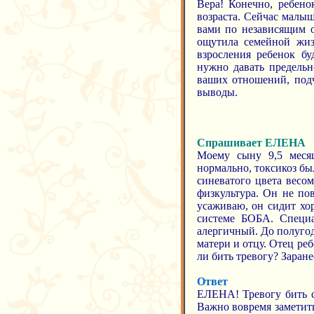
Вера! Конечно, ребено
возраста. Сейчас малыш
вами по независящим о
ощутила семейной жизн
взросления ребенок бу
нужно давать предельн
ваших отношений, подч
выводы.
Спрашивает ЕЛЕНА
Моему сыну 9,5 месяц
нормально, токсикоз был
синеватого цвета весо
физкультура. Он не пов
усаживаю, он сидит хо
системе БОБА. Специа
алергичный. До полугод
матери и отцу. Отец ре
ли бить тревогу? Заране
Ответ
ЕЛЕНА! Тревогу бить ст
Важно вовремя заметить