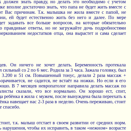
к должен знать правду, но делать это необходимо с учетом
ке вполне достаточно знать, что папа не будет жить вместе с
т Вас причинам. Т.к. малышка не жила вместе с папой, не
и, ей будет естественно жить без него и далее. По мере
дет задавать все больше вопросов, на которые обязательно
о правдивые ответы, но не загружайте дочь подробностями
еркиванием недостатков отца, она вырастет и сама сделает
ев. Он ничего не хочет делать. Беременность протекала
 сильный со 2 по 6 мес. Родила за 3 часа. Зажала головку, был
м 3.200 и 51 см. Повышенный тонус, делали 2 раза массаж +
орачивается, не садится, не встаёт на ножки. Но если я его
рошо. В 7 месяцев невропатолог направила делать массаж по
листы сказали, что все нормально. Он хорошо ест, спит,
а ребёнка я жила с мужем, после вынуждена была переехать к
бёнка навещает нас 2-3 раза в неделю. Очень переживаю, стоит
е спасибо.
оит, т.к. малыш отстает в своем развитии от средних норм.
 нарушения, чтобы их исправить, в таком «нежном» возрасте