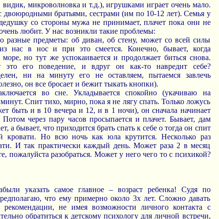
, видик, микроволновка и т.д.), игрушками играет очень мало.
 двоюродными братьями, сестрами (им по 10-12 лет). Семья у
 дедушку со стороны мужа не принимает, плачет пока они не
очень любит. У нас возникли такие проблемы:
о разные предметы: об диван, об стену, может со всей силы
из нас в нос и при это смеется. Конечно, бывает, когда
 море, но тут же успокаивается и продолжает биться снова.
 это его поведение, и вдруг он как-то навредит себе?
лен, ни на минуту его не оставляем, пытаемся завлечь
лезно, он все бросает и бежит тыкать кнопки).
аключается во сне. Укладывается спокойно (укачиваю на
0 минут. Спит тихо, мирно, пока я не лягу спать. Только ложусь
ет быть и в 10 вечера и 12, и в 1 ночи), он сначала начинает
. Потом через пару часов просыпается и плачет. Бывает, дам
т, а бывает, что приходится брать спать к себе о тогда он спит
й кровати. Но всю ночь как юла крутится. Несколько раз
вати. И так практически каждый день. Может раза 2 в месяц
е, пожалуйста разобраться. Может у него чего то с психикой?
были указать самое главное – возраст ребенка! Судя по
редполагаю, что ему примерно около 3х лет. Сложно давать
е рекомендации, не имея возможности личного контакта с
тельно обратиться к детскому психологу для личной встречи,