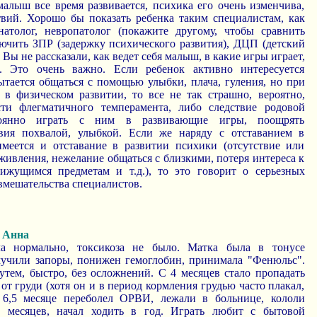
. малыш все время развивается, психика его очень изменчива,
твий. Хорошо бы показать ребенка таким специалистам, как
натолог, невропатолог (покажите другому, чтобы сравнить
ючить ЗПР (задержку психического развития), ДЦП (детский
Вы не рассказали, как ведет себя малыш, в какие игры играет,
. Это очень важно. Если ребенок активно интересуется
ается общаться с помощью улыбки, плача, гуления, но при
т в физическом развитии, то все не так страшно, вероятно,
сти флегматичного темперамента, либо следствие родовой
оянно играть с ним в развивающие игры, поощрять
твия похвалой, улыбкой. Если же наряду с отставанием в
меется и отставание в развитии психики (отсутствие или
живления, нежелание общаться с близкими, потеря интереса к
ижущимся предметам и т.д.), то это говорит о серьезных
вмешательства специалистов.
 Анна
ла нормально, токсикоза не было. Матка была в тонусе
мучили запоры, понижен гемоглобин, принимала "Фенюльс".
утем, быстро, без осложнений. С 4 месяцев стало пропадать
 от груди (хотя он и в период кормления грудью часто плакал,
 6,5 месяце переболел ОРВИ, лежали в больнице, кололи
 месяцев, начал ходить в год. Играть любит с бытовой