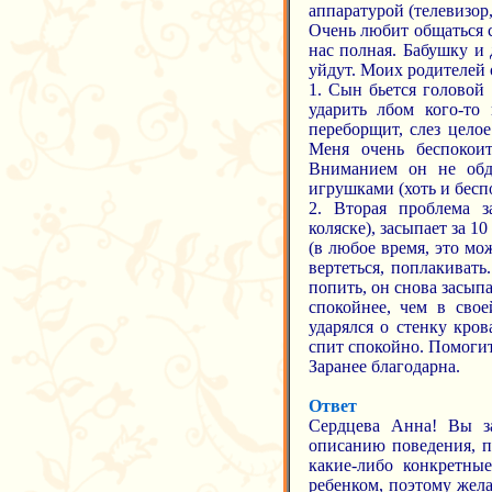
аппаратурой (телевизор
Очень любит общаться с
нас полная. Бабушку и
уйдут. Моих родителей 
1. Сын бьется головой 
ударить лбом кого-то 
переборщит, слез целое
Меня очень беспокоит
Вниманием он не обде
игрушками (хоть и беспо
2. Вторая проблема з
коляске), засыпает за 1
(в любое время, это мож
вертеться, поплакивать
попить, он снова засыпае
спокойнее, чем в свое
ударялся о стенку кро
спит спокойно. Помогит
Заранее благодарна.
Ответ
Сердцева Анна! Вы за
описанию поведения, п
какие-либо конкретны
ребенком, поэтому жела