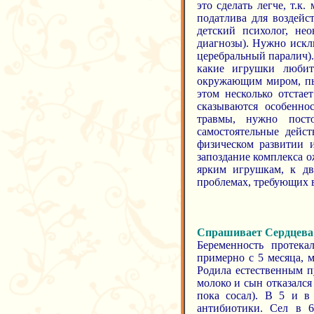
это сделать легче, т.к
податлива для воздейс
детский психолог, нео
диагнозы). Нужно искл
церебральный паралич). 
какие игрушки любит
окружающим миром, пыт
этом несколько отстае
сказываются особенно
травмы, нужно пост
самостоятельные дейс
физическом развитии и
запоздание комплекса о
ярким игрушкам, к дв
проблемах, требующих 
Спрашивает Сердцева
Беременность протека
примерно с 5 месяца, 
Родила естественным п
молоко и сын отказался
пока сосал). В 5 и в
антибиотики. Сел в 6