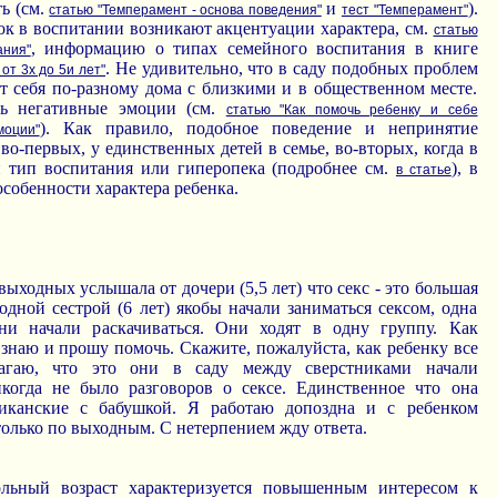
ть (см.
и
).
статью "Темперамент - основа поведения"
тест "Темперамент"
ок в воспитании возникают акцентуации характера, см.
статью
, информацию о типах семейного воспитания в книге
ания"
. Не удивительно, что в саду подобных проблем
от 3х до 5и лет"
ут себя по-разному дома с близкими и в общественном месте.
ть негативные эмоции (см.
статью "Как помочь ребенку и себе
). Как правило, подобное поведение и непринятие
моции"
во-первых, у единственных детей в семье, во-вторых, когда в
 тип воспитания или гиперопека (подробнее см.
), в
в статье
особенности характера ребенка.
выходных услышала от дочери (5,5 лет) что секс - это большая
дной сестрой (6 лет) якобы начали заниматься сексом, одна
ни начали раскачиваться. Они ходят в одну группу. Как
е знаю и прошу помочь. Скажите, пожалуйста, как ребенку все
олагаю, что это они в саду между сверстниками начали
когда не было разговоров о сексе. Единственное что она
иканские с бабушкой. Я работаю допоздна и с ребенком
олько по выходным. С нетерпением жду ответа.
льный возраст характеризуется повышенным интересом к