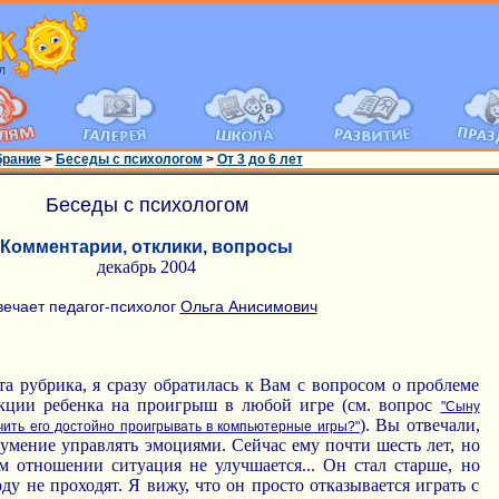
брание
>
Беседы с психологом
>
От 3 до 6 лет
Беседы с психологом
Комментарии, отклики, вопросы
декабрь 2004
вечает педагог-психолог
Ольга Анисимович
та рубрика, я сразу обратилась к Вам с вопросом о проблеме
акции ребенка на проигрыш в любой игре (см. вопрос
"Сыну
). Вы отвечали,
учить его достойно проигрывать в компьютерные игры?"
 умение управлять эмоциями. Сейчас ему почти шесть лет, но
ом отношении ситуация не улучшается... Он стал старше, но
ду не проходят. Я вижу, что он просто отказывается играть с