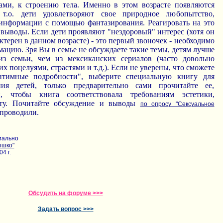
ми, к строению тела. Именно в этом возрасте появляются
 т.о. дети удовлетворяют свое природное любопытство,
информации с помощью фантазирования. Реагировать на это
 выводы. Если дети проявляют "нездоровый" интерес (хотя он
ктерен в данном возрасте) - это первый звоночек - необходимо
ацию. Зря Вы в семье не обсуждаете такие темы, детям лучше
з семьи, чем из мексиканских сериалов (часто довольно
 поцелуями, страстями и т.д.). Если не уверены, что сможете
нтимные подробности", выберите специальную книгу для
ния детей, только предварительно сами прочитайте ее,
и, чтобы книга соответствовала требованиям эстетики,
асту. Почитайте обсуждение и выводы
по опросу "Сексуальное
 проводили.
иально
ышко"
4 г.
Обсудить на форуме >>>
Задать вопрос >>>