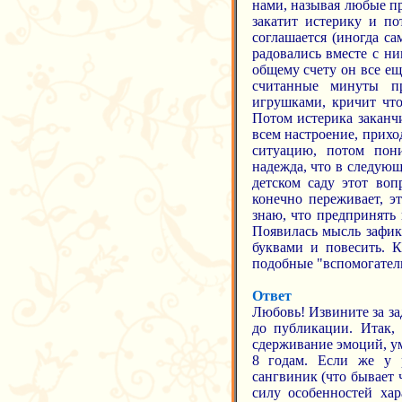
нами, называя любые при
закатит истерику и по
соглашается (иногда са
радовались вместе с ни
общему счету он все ещ
считанные минуты пр
игрушками, кричит что 
Потом истерика заканчи
всем настроение, прихо
ситуацию, потом пон
надежда, что в следующ
детском саду этот воп
конечно переживает, э
знаю, что предпринять 
Появилась мысль зафик
буквами и повесить. К
подобные "вспомогатель
Ответ
Любовь! Извините за за
до публикации. Итак
сдерживание эмоций, ум
8 годам. Если же у 
сангвиник (что бывает 
силу особенностей хар