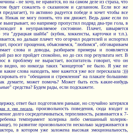
чины - не хочу, не нравится, но на самом деле из страха, что
том будет сожалеть о сказанном и сделанном. Если все же
м предлагает), то активно радуется победе и хочет чтобы все
м. Никак не могу понять, что им движет. Ведь даже если по
е выигрывает, но например пропустил подряд два-три гола, в
иходит в неуправляемое состояние. Плачет, швыряется
эта "дурацкая шайба" (кубик, хоккеисты, карточки и т.п.).
вается, но дальше плачет что огорчил родителей и испортил
дит, просит прощения, объясняемся, "любимся", обговариваем
имает слова и доводы, разбираем примеры и появляется
ий раз все пройдет спокойно, но до сих пор результата нет. В
рос в проблему не вырастает, воспитатель говорит, что он
то видно, но никогда таких "концертов" не было. Я уже не
и какие слова находить, мне кажется уже все пересказала :)))
сировать его "обещания и стремления" на плакате большими
ак думаете, может помочь? Может быть есть какие-нибудь
ные" средства? Будем рады, если подскажете.
держку, ответ был подготовлен раньше, но случайно затерялся
,
, произвольность поведения, сюда входит и
как я уже писала
ение долго сосредотачиваться, терпеливость, развивается к 7-
ребенка темперамент холерика либо смешанный холерик-
чаще), то развитие произвольности несколько задерживается в
актера, в котором уже заложена высокая эмоциональность,