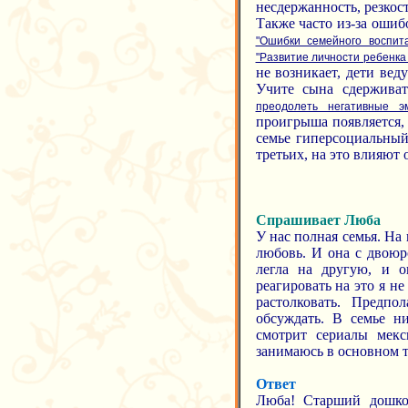
несдержанность, резкос
Также часто из-за ошиб
"Ошибки семейного воспит
"Развитие личности ребенка 
не возникает, дети вед
Учите сына сдержива
преодолеть негативные э
проигрыша появляется, 
семье гиперсоциальный
третьих, на это влияют 
Спрашивает Люба
У нас полная семья. На 
любовь. И она с двоюро
легла на другую, и о
реагировать на это я н
растолковать. Предп
обсуждать. В семье ни
смотрит сериалы мекс
занимаюсь в основном т
Ответ
Люба! Старший дошко