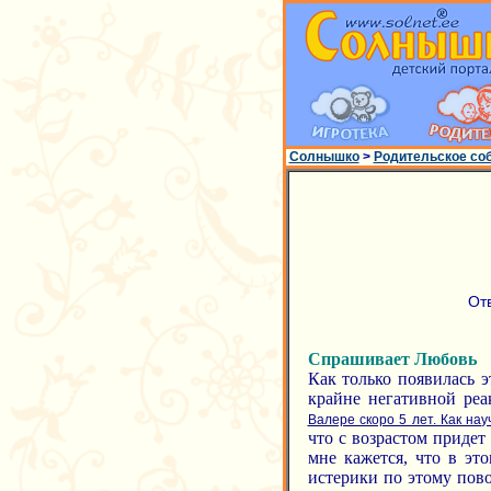
Солнышко
>
Родительское со
От
Спрашивает Любовь
Как только появилась э
крайне негативной ре
Валере скоро 5 лет. Как на
что с возрастом придет
мне кажется, что в эт
истерики по этому пово