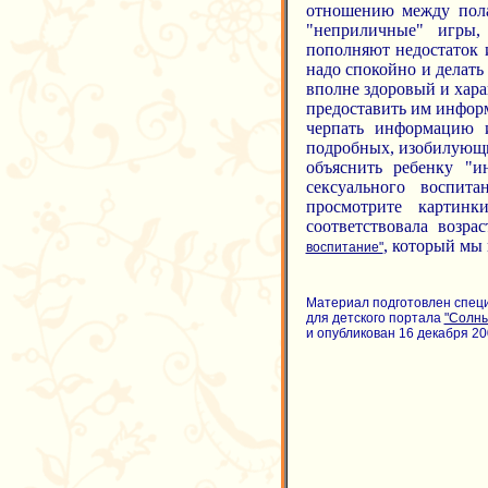
отношению между пола
"неприличные" игры,
пополняют недостаток 
надо спокойно и делать
вполне здоровый и хара
предоставить им информ
черпать информацию и
подробных, изобилующих
объяснить ребенку "и
сексуального воспита
просмотрите картинк
соответствовала возр
, который мы
воспитание"
Материал подготовлен спец
для детского портала
"Солн
и опубликован 16 декабря 200