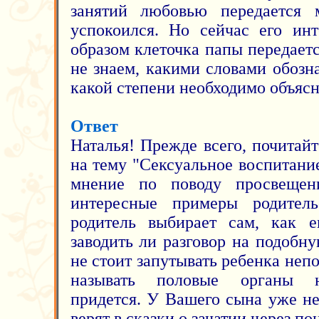
занятий любовью передается
успокоился. Но сейчас его инт
образом клеточка папы передает
не знаем, какими словами обозна
какой степени необходимо объясн
Ответ
Наталья! Прежде всего, почитай
на тему "Сексуальное воспитание
мнение по поводу просвещен
интересные примеры родител
родитель выбирает сам, как е
заводить ли разговор на подобн
не стоит запутывать ребенка не
называть половые органы н
придется. У Вашего сына уже не 
верят в сказки о зачатии через по