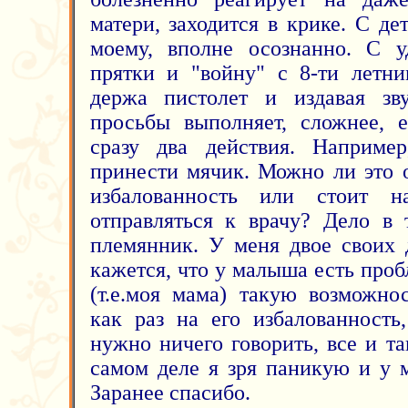
матери, заходится в крике. С де
моему, вполне осознанно. С у
прятки и "войну" с 8-ти летн
держа пистолет и издавая зв
просьбы выполняет, сложнее, 
сразу два действия. Наприм
принести мячик. Можно ли это о
избалованность или стоит н
отправляться к врачу? Дело в
племянник. У меня двое своих 
кажется, что у малыша есть про
(т.е.моя мама) такую возможно
как раз на его избалованность
нужно ничего говорить, все и т
самом деле я зря паникую и у 
Заранее спасибо.