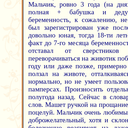
Мальчик, ровно 3 года (на дня
полная + бабушка и деду
беременность, к сожалению, не
был зарегистрирован уже пос
довольно юная, тогда 18-ти лет
факт до 7-го месяца беременнос
отставал от сверстников
переворачиваться на животик поб
году или даже позже, примерно 
ползал на животе, отталкиваяс
нормально, но не умеет пользов
памперсах. Произносить отдель
полугода назад. Сейчас в слова
слов. Машет ручкой на прощани
поцелуй. Мальчик очень любимы
доброжелательный, хотя и скло
болезненно реагирует на даже