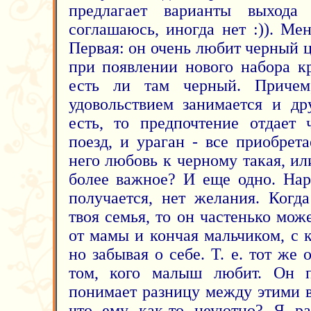
предлагает варианты выхода
соглашаюсь, иногда нет :)). Ме
Первая: он очень любит черный цв
при появлении нового набора к
есть ли там черный. Причем
удовольствием занимается и др
есть, то предпочтение отдает
поезд, и ураган - все приобрет
него любовь к черному такая, и
более важное? И еще одно. Нар
получается, нет желания. Когд
твоя семья, то он частенько може
от мамы и кончая мальчиком, с 
но забывая о себе. Т. е. тот же 
том, кого малыш любит. Он 
понимает разницу между этими в
что ему как-то неуютно? Я ра