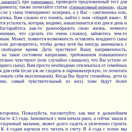
), про
, проведите предложенный тест для
й характер"
темперамент
рамента; также почитайте статьи
,
«Гиперактивный ребенок»
«Если
Если у сына темперамент холерика, а у Вас – сангвиника или,
атика, Вам сложно его понять, найти с ним «общий язык». В
я усталость, которая, видимо, накапливается изо дня в день и
остарайтесь как-то разнообразить свою жизнь, немного
онимаю, что сделать это очень сложно), займитесь чем-то
ьным. Может, появится возможность оставлять младшего сына
или договоритесь, чтобы дочка хотя бы иногда занималась с
 свободное время. Дети чувствуют Вашу напряженность,
 на такое состояние капризами, требованием повышенного
ательно чувствуют (или случайно слышали), что Вы устали от
дшего сына). Вам просто необходимо отвлекаться от семейных
я для себя (если уж не сходить в парикмахерскую, то почитать
ловать себя вкусненьким). Когда Вы будете спокойны, дети (а
мо, самый чувствительный из них) тоже будут более
кторовна. Пожалуйста, посоветуйте, как мне в дальнейшем
Косте 4,5 года. Заниматься с ним начала рано, а сейчас зашла в
усидчивый мальчик, может долго сидеть и увлеченно строить
 К 4 годам научила его читать и счету. В 4 года с осени мы