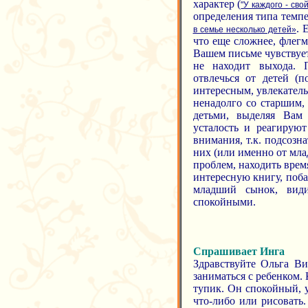
характер (
"У каждого - сво
определения типа темпе
. 
в семье несколько детей»
что еще сложнее, флегм
Вашем письме чувствуетс
не находит выхода. П
отвлечься от детей (п
интересным, увлекател
ненадолго со старшим, 
детьми, выделяя Вам
усталость и реагируют
внимания, т.к. подсозн
них (или именно от мла
проблем, находить врем
интересную книгу, поба
младший сынок, види
спокойными.
Спрашивает Инга
Здравствуйте Ольга Ви
заниматься с ребенком. 
тупик. Он спокойный, 
что-либо или рисовать.