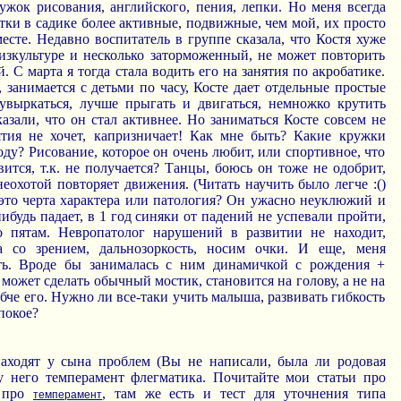
ужок рисования, английского, пения, лепки. Но меня всегда
етки в садике более активные, подвижные, чем мой, их просто
есте. Недавно воспитатель в группе сказала, что Костя хуже
изкультуре и несколько заторможенный, не может повторить
 С марта я тогда стала водить его на занятия по акробатике.
 занимается с детьми по часу, Косте дает отдельные простые
кувыркаться, лучше прыгать и двигаться, немножко крутить
казали, что он стал активнее. Но заниматься Косте совсем не
ятия не хочет, капризничает! Как мне быть? Какие кружки
ду? Рисование, которое он очень любит, или спортивное, что
вится, т.к. не получается? Танцы, боюсь он тоже не одобрит,
неохотой повторяет движения. (Читать научить было легче :()
 это черта характера или патология? Он ужасно неуклюжий и
нибудь падает, в 1 год синяки от падений не успевали пройти,
о пятам. Невропатолог нарушений в развитии не находит,
а со зрением, дальнозоркость, носим очки. И еще, меня
сть. Вроде бы занималась с ним динамичкой с рождения +
 может сделать обычный мостик, становится на голову, а не на
ибче его. Нужно ли все-таки учить малыша, развивать гибкость
покое?
аходят у сына проблем (Вы не написали, была ли родовая
, у него темперамент флегматика. Почитайте мои статьи про
 про
, там же есть и тест для уточнения типа
темперамент