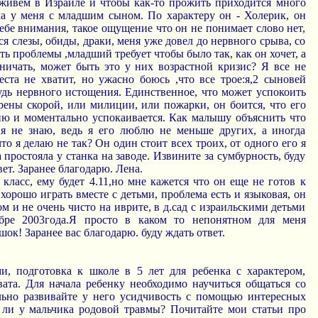
 живем в Израиле и чтобы как-то прожить приходится много
ма у меня с младшим сыном. По характеру он - Холерик, он
себе внимания, такое ощущение что он не понимает слово нет,
ся слезы, обиды, драки, меня уже довел до нервного срыва, со
ть проблемы ,младший требует чтобы было так, как он хочет, а
ничать, может быть это у них возрастной кризис? Я все не
еста не хватит, но ужасно боюсь ,что все трое:я,2 сыновей
удь нервного истощения. Единственное, что может успокоить
рены скорой, или милиции, или пожарки, он боится, что его
ию и моментально успокаивается. Как малышу объяснить что
, я не знаю, ведь я его люблю не меньше других, а иногда
то я делаю не так? Он один стоит всех троих, от одного его я
а простояла у станка на заводе. Извините за сумбурность, буду
ет. Заранее благодарю. Лена.
0 класс, ему будет 4.11,но мне кажется что он еще не готов к
 хорошо играть вместе с детьми, проблема есть и языковая, он
ом и не очень чисто на иврите, в д.сад с израильскими детьми
бре 2003года.Я просто в каком то непонятном для меня
ок! Заранее вас благодарю. буду ждать ответ.
и, подготовка к школе в 5 лет для ребенка с характером,
ата. Для начала ребенку необходимо научиться общаться со
льно развивайте у него усидчивость с помощью интересных
 ли у мальчика родовой травмы? Почитайте мои статьи про