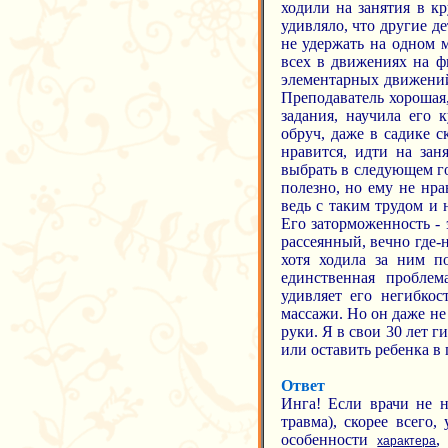
ходили на занятия в кр
удивляло, что другие д
не удержать на одном м
всех в движениях на ф
элементарных движений.
Преподаватель хорошая,
задания, научила его 
обруч, даже в садике с
нравится, идти на зан
выбрать в следующем го
полезно, но ему не нра
ведь с таким трудом и 
Его заторможенность -
рассеянный, вечно где-
хотя ходила за ним п
единственная проблем
удивляет его негибко
массажи. Но он даже не
руки. Я в свои 30 лет г
или оставить ребенка в 
Ответ
Инга! Если врачи не н
травма), скорее всего
особенности
,
характера