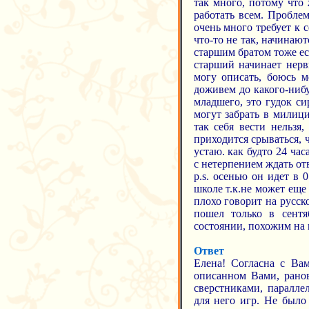
так много, потому что
работать всем. Пробле
очень много требует к 
что-то не так, начинают
старшим братом тоже ес
старший начинает нерв
могу описать, боюсь м
доживем до какого-ниб
младшего, это гудок си
могут забрать в милиц
так себя вести нельзя
приходится срываться, ч
устаю. как будто 24 час
с нетерпением ждать отв
p.s. осенью он идет в 
школе т.к.не может еще
плохо говорит на русск
пошел только в сентя
состоянии, похожим на ш
Ответ
Елена! Согласна с Вам
описанном Вами, ранов
сверстниками, паралле
для него игр. Не было