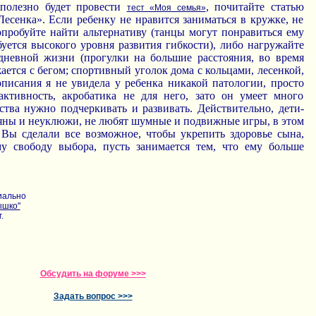
 полезно будет провести
, почитайте статью
тест «Моя семья»
Лесенка». Если ребенку не нравится заниматься в кружке, не
попробуйте найти альтернативу (танцы могут понравиться ему
ебуется высокого уровня развития гибкости), либо нагружайте
дневной жизни (прогулки на большие расстояния, во время
ается с бегом; спортивный уголок дома с кольцами, лесенкой,
описания я не увидела у ребенка никакой патологии, просто
активность, акробатика не для него, зато он умеет много
ства нужно подчеркивать и развивать. Действительно, дети-
еяны и неуклюжи, не любят шумные и подвижные игры, в этом
 Вы сделали все возможное, чтобы укрепить здоровье сына,
му свободу выбора, пусть занимается тем, что ему больше
иально
ышко"
.
Обсудить на форуме >>>
Задать вопрос >>>