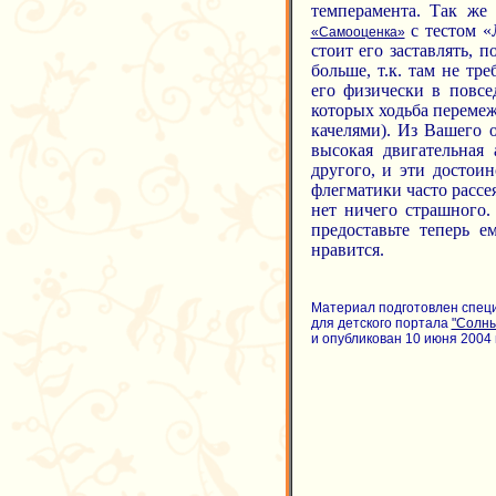
темперамента. Так же
с тестом «
«Самооценка»
стоит его заставлять, 
больше, т.к. там не тр
его физически в повсе
которых ходьба перемеж
качелями). Из Вашего 
высокая двигательная 
другого, и эти достоин
флегматики часто расс
нет ничего страшного.
предоставьте теперь е
нравится.
Материал подготовлен спец
для детского портала
"Солн
и опубликован 10 июня 2004 г