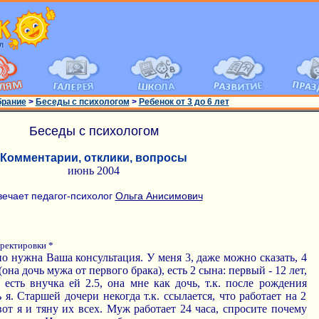
брание
>
Беседы с психологом
>
Ребенок от 3 до 6 лет
Беседы с психологом
Комментарии, отклики, вопросы
июнь 2004
вечает педагог-психолог
Ольга Анисимович
рректировки *
но нужна Ваша консультация. У меня 3, даже можно сказать, 4
она дочь мужа от первого брака), есть 2 сына: первый - 12 лет,
е есть внучка ей 2.5, она мне как дочь, т.к. после рождения
я. Старшей дочери некогда т.к. ссылается, что работает на 2
вот я и тяну их всех. Муж работает 24 часа, спросите почему